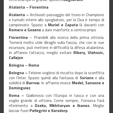
Atalanta – Fiorentina
Atalanta –
Archiviati passaggio del truno in Champions
e tumulti interni allo spogliatoio, per la Dea è tempo di
campionato. Spazio a
Muriel e Zapata
là davanti con
Romero e Gosens
a dare manforte a centrocampo
Fiorentina
– Prandelli alla ricerca della prima vittoria.
Tornerà molto utile Biraghi sulla fascia, che con le sue
incursioni, può mettere in difficoltà la difesa atalantina.
In affanno l’attacco, meglio evitare
Ribery, Vlahovic,
Callejon
Bologna – Roma
Bologna –
Felsinei vogliosi di riscatto dopo la sconfitta
con l’Inter. Spazio quindi alla fantasia di
Soriano
e alla
solidità di
Barrow
. In affanno invece
Medel, Sansone e
Dominguiez
Roma –
Giallorossi con l’Europa in tasca e con una
voglia grande di vittoira. Come sempre, Fonseca farà
riferimento a
Dzeko, Mkhitaryan e Ibanez.
Meglio
lasciar fuori
Pellegrini e Karsdorp