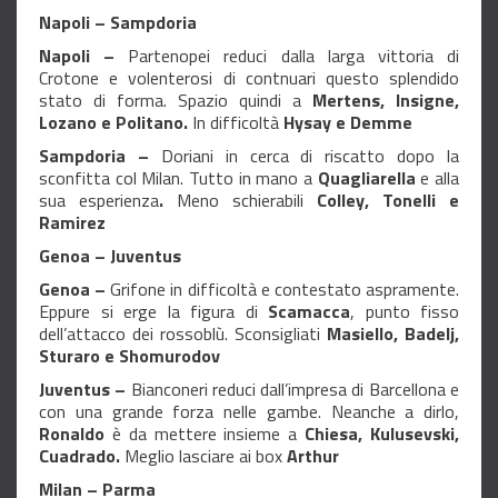
Napoli – Sampdoria
Napoli –
Partenopei reduci dalla larga vittoria di
Crotone e volenterosi di contnuari questo splendido
stato di forma. Spazio quindi a
Mertens, Insigne,
Lozano e Politano.
In difficoltà
Hysay e Demme
Sampdoria –
Doriani in cerca di riscatto dopo la
sconfitta col Milan. Tutto in mano a
Quagliarella
e alla
sua esperienza
.
Meno schierabili
Colley, Tonelli e
Ramirez
Genoa – Juventus
Genoa –
Grifone in difficoltà e contestato aspramente.
Eppure si erge la figura di
Scamacca
, punto fisso
dell’attacco dei rossoblù. Sconsigliati
Masiello, Badelj,
Sturaro e Shomurodov
Juventus –
Bianconeri reduci dall’impresa di Barcellona e
con una grande forza nelle gambe. Neanche a dirlo,
Ronaldo
è da mettere insieme a
Chiesa, Kulusevski,
Cuadrado.
Meglio lasciare ai box
Arthur
Milan – Parma