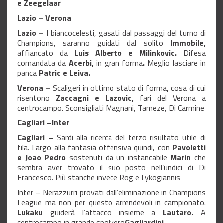
e Zeegelaar
Lazio – Verona
Lazio – I
biancocelesti, gasati dal passaggi del turno di
Champions, saranno guidati dal solito
Immobile,
affiancato da
Luis Alberto e Milinkovic.
Difesa
comandata da
Acerbi,
in gran forma
.
Meglio
lasciare in
panca
Patric e Leiva.
Verona –
Scaligeri
in ottimo stato di forma
,
cosa di cui
risentono
Zaccagni e Lazovic,
fari del Verona a
centrocampo. Sconsigliati Magnani, Tameze, Di Carmine
Cagliari –Inter
Cagliari –
Sardi alla ricerca del terzo risultato utile di
fila. Largo alla fantasia offensiva quindi, con
Pavoletti
e Joao Pedro
sostenuti da un instancabile
Marin
che
sembra aver trovato il suo posto nell’undici di Di
Francesco. Più stanche invece Rog e Lykogiannis
Inter – Nerazzurri provati dall’eliminazione in Champions
League ma non per questo arrendevoli in campionato.
Lukaku
guiderà l’attacco insieme a
Lautaro.
A
centrocampo in grande spolvero
Gagliardini