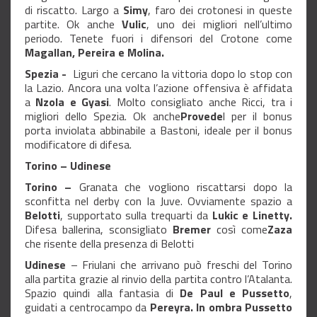
di riscatto. Largo a
Simy
, faro dei crotonesi in queste
partite. Ok anche
Vulic
, uno dei migliori nell’ultimo
periodo. Tenete fuori i difensori del Crotone come
Magallan, Pereira e Molina.
Spezia -
Liguri che cercano la vittoria dopo lo stop con
la Lazio.
Ancora una volta l’azione offensiva è affidata
a
Nzola e Gyasi
. Molto consigliato anche Ricci, tra i
migliori dello Spezia. Ok anche
Provede
l per il bonus
porta inviolata abbinabile a Bastoni, ideale per il bonus
modificatore di difesa.
Torino – Udinese
Torino –
Granata che vogliono riscattarsi dopo la
sconfitta nel derby con la Juve. Ovviamente spazio a
Belotti
, supportato sulla trequarti da
Lukic e Linetty.
Difesa ballerina, sconsigliato
Bremer
così come
Zaza
che risente della presenza di Belotti
Udinese
– Friulani che arrivano può freschi del Torino
alla partita grazie al rinvio della partita contro l’Atalanta.
Spazio quindi alla fantasia di
De Paul e Pussetto
,
guidati a centrocampo da
Pereyra. In ombra Pussetto