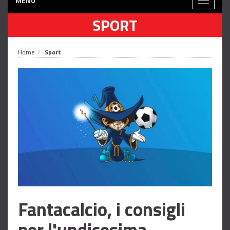
MENÙ
Toggle
navigati
SPORT
Home
Sport
Fantacalcio, i consigli
per l'undicesima