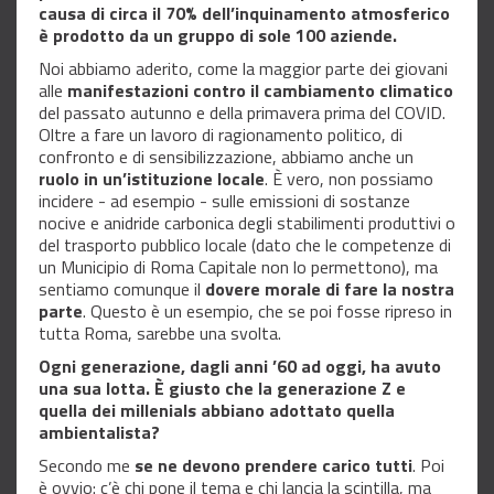
causa di circa il 70% dell’inquinamento atmosferico
è prodotto da un gruppo di sole 100 aziende.
Noi abbiamo aderito, come la maggior parte dei giovani
alle
manifestazioni contro il cambiamento climatico
del passato autunno e della primavera prima del COVID.
Oltre a fare un lavoro di ragionamento politico, di
confronto e di sensibilizzazione, abbiamo anche un
ruolo in un’istituzione locale
. È vero, non possiamo
incidere - ad esempio - sulle emissioni di sostanze
nocive e anidride carbonica degli stabilimenti produttivi o
del trasporto pubblico locale (dato che le competenze di
un Municipio di Roma Capitale non lo permettono), ma
sentiamo comunque il
dovere morale di fare la nostra
parte
. Questo è un esempio, che se poi fosse ripreso in
tutta Roma, sarebbe una svolta.
Ogni generazione, dagli anni ’60 ad oggi, ha avuto
una sua lotta. È giusto che la generazione Z e
quella dei millenials abbiano adottato quella
ambientalista?
Secondo me
se ne devono prendere carico tutti
. Poi
è ovvio: c’è chi pone il tema e chi lancia la scintilla, ma