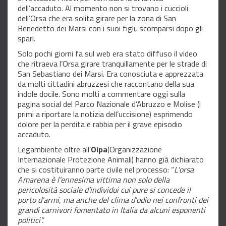
dell’accaduto. Al momento non si trovano i cuccioli
dell’Orsa che era solita girare per la zona di San
Benedetto dei Marsi con i suoi figli, scomparsi dopo gli
spari.
Solo pochi giorni fa sul web era stato diffuso il video
che ritraeva l’Orsa girare tranquillamente per le strade di
San Sebastiano dei Marsi. Era conosciuta e apprezzata
da molti cittadini abruzzesi che raccontano della sua
indole docile. Sono molti a commentare oggi sulla
pagina social del Parco Nazionale d’Abruzzo e Molise (i
primi a riportare la notizia dell’uccisione) esprimendo
dolore per la perdita e rabbia per il grave episodio
accaduto.
Legambiente oltre all’
Oipa
(Organizzazione
Internazionale Protezione Animali) hanno già dichiarato
che si costituiranno parte civile nel processo: “
L'orsa
Amarena è l'ennesima vittima non solo della
pericolosità sociale d'individui cui pure si concede il
porto d'armi, ma anche del clima d'odio nei confronti dei
grandi carnivori fomentato in Italia da alcuni esponenti
politici”.