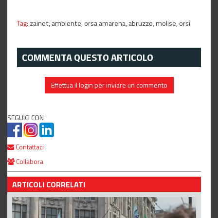
Tag:
zainet,
ambiente,
orsa amarena,
abruzzo,
molise,
orsi
COMMENTA QUESTO ARTICOLO
Effettua il login per inviare un commento
SEGUICI CON
Contattaci
Collabora
ARTICOLI CORRELATI