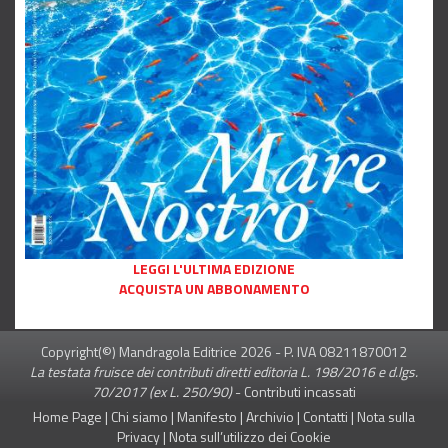
LEGGI L'ULTIMA EDIZIONE
ACQUISTA UN ABBONAMENTO
Copyright(©) Mandragola Editrice
2026
- P. IVA 08211870012
La testata fruisce dei contributi diretti editoria L. 198/2016 e d.lgs.
70/2017 (ex L. 250/90)
-
Contributi incassati
Home Page
|
Chi siamo
|
Manifesto
|
Archivio
|
Contatti
|
Nota sulla
Privacy
|
Nota sull’utilizzo dei Cookie