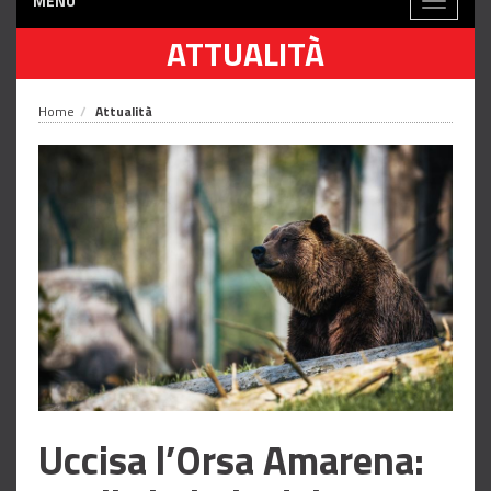
MENÙ
Toggle
navigati
ATTUALITÀ
Home
Attualità
Uccisa l’Orsa Amarena: