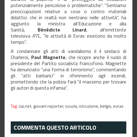
potenzialmente pericolose o problematiche". "Sentiamo
preoccupazioni relative a cose o contro materiali
didattici che in realtà non rientrano nelle attività", ha
aggiunto la ministra all’Educazione e alla
Sanità,
Bénédicte Linard
, all’emittente
televisiva
RTL
, "le attività di Evras esistono da molto
tempo".
A condannare gli atti di vandalismo è il sindaco di
Charleroi,
Paul Magnette
, che ricopre anche il ruolo di
presidente del Partito socialista francofono. Magnette
ha denunciato "una forma di terrorismo", commentando
gli "atti barbarici" in riferimento agli incendi,
promettendo che la polizia farà "il massimo per trovare
gli autori di questa infamia".
Tag:
zai.net,
giovani reporter,
scuola,
istruzione,
belgio,
evras
COMMENTA QUESTO ARTICOLO