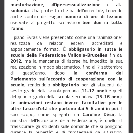
masturbazione
, all'
ipersessualizzazione
e alla
sodomia
. Una protesta che ha dell'incredibile, tenendo
anche contro dell'esiguo
numero di ore di lezione
riservate al progetto scolastico:
ben due in tutto
l'anno
.
Il piano Evras viene presentato come una "animazione"
realizzata da relatori esterni accreditati e
appositamente formati. È
obbligatorio in tutte le
scuole della Federazione Vallonia-Bruxelles
fin dal
2012
, ma la mancanza di risorse ha impedito la sua
realizzazione in modo sistematico, fino al 7 settembre
di quest'anno, dopo
la conferma del
Parlamento sull’accordo di cooperazione con le
scuole
, rendendolo
obbligatorio
per gli studenti del
sesto grado della scuola primaria (
11-12 anni
) e quelli
del quarto grado della scuola secondaria (
15-16 anni
).
Le animazioni restano invece facoltative per le
altre fasce d'età che partono dai 5-6 anni in poi
. Il
suo scopo, come spiegato da
Caroline Désir
, la
ministra dell'Istruzione della Federazione, è quello di
"rassicurare gli studenti sulle domande che si pongono
durante la pubertà" e di "proteggerli da situazioni