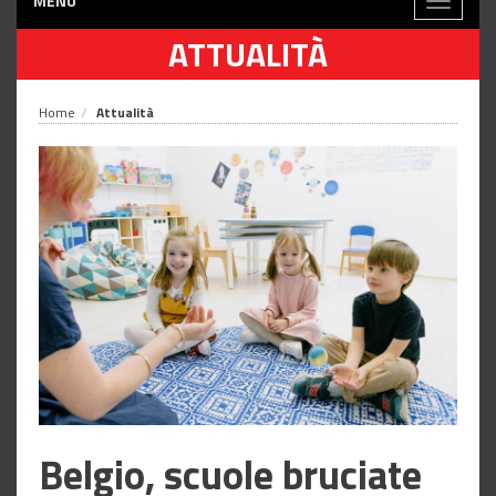
MENÙ
Toggle
navigati
ATTUALITÀ
Home
Attualità
Belgio, scuole bruciate