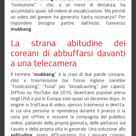
“rivelazione” - che, a un mese di distanza, ha
accumulato quasi 48 milioni di visualizzazioni. Ma perché
un video del genere ha generato tanta risonanza? Per
rispondere bisogna partire dall’inizio: l’universo
mukbang
.
La strana abitudine dei
coreani di abbuffarsi davanti
a una telecamera
Il termine “
mukbang
” è la crasi di due parole coreane,
cibo e trasmissione (se fosse inglese sarebbe
“foodcasting”, “food” più “broadcasting”, per capirci).
Diffusi su YouTube dal 2010, diventano popolari prima
negli USA e poi in Europa solo quasi un decennio dopo. In
origine si trattava di video, spesso trasmessi in diretta,
in cui una persona si riprendeva durante il pranzo o la
cena per offrire e ricevere la compagnia del pubblico
online, parlando della propria giornata, delle pietanze sul
tavolo e della propria vita in generale. Una soluzione alla
solitudine
, piaga diffusissima tra i giovani coreani: