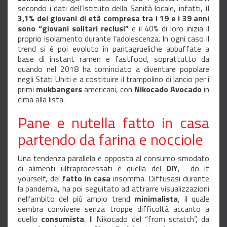
secondo i dati dell’Istituto della Sanità locale, infatti,
il
3,1% dei giovani di età compresa tra i 19 e i 39 anni
sono “giovani solitari reclusi”
e il 40% di loro inizia il
proprio isolamento durante l’adolescenza. In ogni caso il
trend si è poi evoluto in pantagrueliche abbuffate a
base di instant ramen e fastfood, soprattutto da
quando nel 2018 ha cominciato a diventare popolare
negli Stati Uniti e a costituire il trampolino di lancio per i
primi
mukbangers
americani, con
Nikocado Avocado
in
cima alla lista.
Pane e nutella fatto in casa
partendo da farina e nocciole
Una tendenza parallela e opposta al consumo smodato
di alimenti ultraprocessati è quella del
DIY
,
do it
yourself, del
fatto in casa
insomma. Diffusasi durante
la pandemia, ha poi seguitato ad attrarre visualizzazioni
nell’ambito del più ampio trend
minimalista
, il quale
sembra convivere senza troppe difficoltà accanto a
quello
consumista
. Il Nikocado del “from scratch”, da