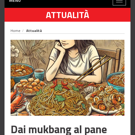
MENÙ
Toggle
navigati
ATTUALITÀ
Home
Attualità
Dai mukbang al pane