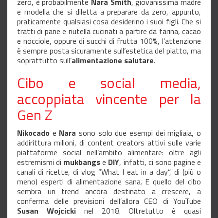
zero, è probabilmente
Nara Smith
, giovanissima madre
e modella che si diletta a preparare da zero, appunto,
praticamente qualsiasi cosa desiderino i suoi figli. Che si
tratti di pane e nutella cucinati a partire da farina, cacao
e nocciole, oppure di succhi di frutta 100%, l’attenzione
è sempre posta sicuramente sull’estetica del piatto, ma
soprattutto sull’
alimentazione salutare
.
Cibo e social media,
accoppiata vincente per la
Gen Z
Nikocado
e
Nara
sono solo due esempi dei migliaia, o
addirittura milioni, di content creators attivi sulle varie
piattaforme social nell’ambito alimentare: oltre agli
estremismi di
mukbangs
e
DIY
, infatti, ci sono pagine e
canali di ricette, di vlog “What I eat in a day”, di (più o
meno) esperti di alimentazione sana. E quello del cibo
sembra un trend ancora destinato a crescere, a
conferma delle previsioni dell’allora CEO di YouTube
Susan Wojcicki
nel 2018. Oltretutto è quasi