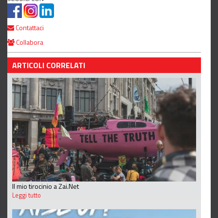
Contattaci
Collabora
ARTICOLI CORRELATI
Il mio tirocinio a Zai.Net
Leggi tutto