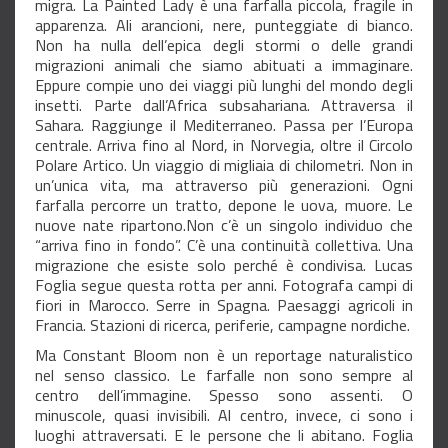
migra. La Painted Lady è una farfalla piccola, fragile in
apparenza. Ali arancioni, nere, punteggiate di bianco.
Non ha nulla dell’epica degli stormi o delle grandi
migrazioni animali che siamo abituati a immaginare.
Eppure compie uno dei viaggi più lunghi del mondo degli
insetti. Parte dall’Africa subsahariana. Attraversa il
Sahara. Raggiunge il Mediterraneo. Passa per l’Europa
centrale. Arriva fino al Nord, in Norvegia, oltre il Circolo
Polare Artico. Un viaggio di migliaia di chilometri. Non in
un’unica vita, ma attraverso più generazioni. Ogni
farfalla percorre un tratto, depone le uova, muore. Le
nuove nate ripartono.Non c’è un singolo individuo che
“arriva fino in fondo”. C’è una continuità collettiva. Una
migrazione che esiste solo perché è condivisa. Lucas
Foglia segue questa rotta per anni. Fotografa campi di
fiori in Marocco. Serre in Spagna. Paesaggi agricoli in
Francia. Stazioni di ricerca, periferie, campagne nordiche.
Ma Constant Bloom non è un reportage naturalistico
nel senso classico. Le farfalle non sono sempre al
centro dell’immagine. Spesso sono assenti. O
minuscole, quasi invisibili. Al centro, invece, ci sono i
luoghi attraversati. E le persone che li abitano. Foglia