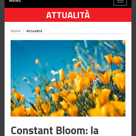
MENÙ
Toggle
navigati
ATTUALITÀ
Home
Attualità
Constant Bloom: la