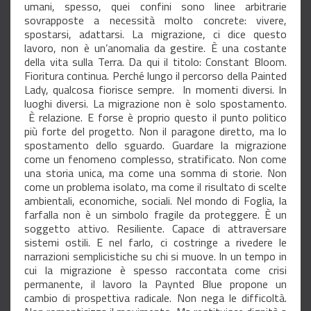
umani, spesso, quei confini sono linee arbitrarie
sovrapposte a necessità molto concrete: vivere,
spostarsi, adattarsi. La migrazione, ci dice questo
lavoro, non è un’anomalia da gestire. È una costante
della vita sulla Terra. Da qui il titolo: Constant Bloom.
Fioritura continua. Perché lungo il percorso della Painted
Lady, qualcosa fiorisce sempre. In momenti diversi. In
luoghi diversi. La migrazione non è solo spostamento.
È relazione. E forse è proprio questo il punto politico
più forte del progetto. Non il paragone diretto, ma lo
spostamento dello sguardo. Guardare la migrazione
come un fenomeno complesso, stratificato. Non come
una storia unica, ma come una somma di storie. Non
come un problema isolato, ma come il risultato di scelte
ambientali, economiche, sociali. Nel mondo di Foglia, la
farfalla non è un simbolo fragile da proteggere. È un
soggetto attivo. Resiliente. Capace di attraversare
sistemi ostili. E nel farlo, ci costringe a rivedere le
narrazioni semplicistiche su chi si muove. In un tempo in
cui la migrazione è spesso raccontata come crisi
permanente, il lavoro la Paynted Blue propone un
cambio di prospettiva radicale. Non nega le difficoltà.