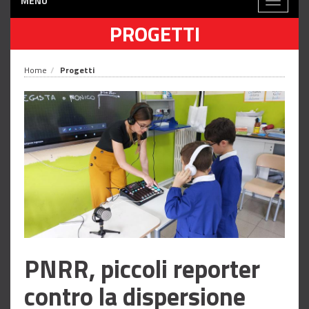
MENÙ
Toggle
navigati
PROGETTI
Home
Progetti
PNRR, piccoli reporter
contro la dispersione