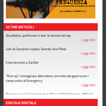
ULTIMI ARTICOLI
Ascoltatrici, performer e star: le donne nel rap
Leggi tutto
Lido di Camaiore ospita i Twenty One Pilots
Leggi tutto
Il mio tirocinio a Zai.Net
Leggi tutto
“Rise up”: immaginare alternative concrete alla guerra con i
campi estivi di Emergency
Leggi tutto
Pensare con la propria testa nell'era dell'intelligenza artificiale
Leggi tutto
EDICOLA DIGITALE