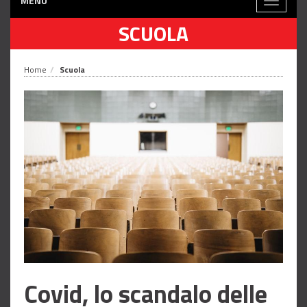
MENÙ
Toggle
navigati
SCUOLA
Home
Scuola
Covid, lo scandalo delle