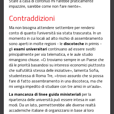
Stare a casa di continuo mi farebbe praticamente
impazzire, sarebbe come non fare niente».
Contraddizioni
Ma non bisogna attendere settembre per rendersi
conto di quanto l'università sia stata trascurata. In un
momento in cui locali ad alto rischio di assembramento
sono aperti in molte regioni - le
discoteche
in primis -
gli
esami universitari
continuano ad essere svolti
principalmente per via telematica, e le aule studio
rimangono chiuse. «Ci troviamo sempre in un Paese che
dà le priorità basandosi su interessi economici piuttosto
che sull'utilità stessa delle iniziative», lamenta Sofia,
studentessa di Roma Tre, «trovo assurdo che si possa
fare di fatto assembramento in una discoteca, ma che
mi venga impedito di studiare con tre amici in un'aula».
La mancanza di linee guida ministeriali
per la
ripartenza delle università può essere intesa in vari
modi. Da un lato, permetterebbe alle diverse realtà
accademiche italiane di organizzarsi in base al loro