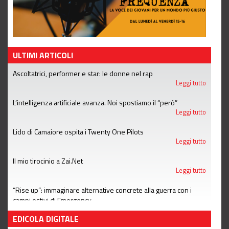
ULTIMI ARTICOLI
Ascoltatrici, performer e star: le donne nel rap
Leggi tutto
L’intelligenza artificiale avanza. Noi spostiamo il “però”
Leggi tutto
Lido di Camaiore ospita i Twenty One Pilots
Leggi tutto
Il mio tirocinio a Zai.Net
Leggi tutto
“Rise up”: immaginare alternative concrete alla guerra con i
campi estivi di Emergency
Leggi tutto
EDICOLA DIGITALE