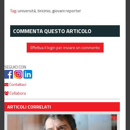
Tag:
università,
tiricinio,
giovani reporter
COMMENTA QUESTO ARTICOLO
Effettua il login per inviare un commento
SEGUICI CON
Contattaci
Collabora
ARTICOLI CORRELATI