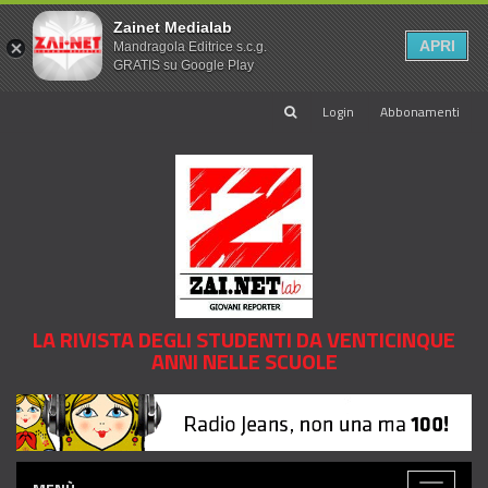
Zainet Medialab
APRI
Mandragola Editrice s.c.g.
GRATIS su Google Play
Login
Abbonamenti
LA RIVISTA DEGLI STUDENTI DA VENTICINQUE
ANNI NELLE SCUOLE