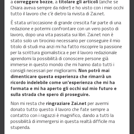
a
correggere bozze
, a
titolare gli articoli
(anche se
Chiara aveva sempre da ridire!) e ho visto con i miei occhi
tutto il lavoro che c'è dietro la rivista di Zai.net.
È stata un'occasione di grande crescita far parte di una
redazione e potermi confrontare con un vero posto di
lavoro, dopo una vita passata sui libri. Zai.net non è
stato solo un tirocinio necessario per conseguire il mio
titolo di studi ma anzi mi ha fatto riscoprire la passione
per la scrittura giornalistica e per il lavoro redazionale
aprendomi la possibilità di conoscere persone già
immerse in questo mondo che mi hanno dato tutti i
consigli necessari per migliorarmi.
Non potrò mai
dimenticare questa esperienza che rimarrà un
ricordo indelebile come un'esperienza che mi ha
formata e mi ha aperto gli occhi sul mio futuro e
sulla strada che spero di proseguire.
Non mi resta che
ringraziare Zai.net
per avermi
donato tutto questo: il lavoro che fate sempre a
contatto con i ragazzi è magnifico, dando a tutti la
possibilità di immergersi in questa realtà difficile ma
stupenda.