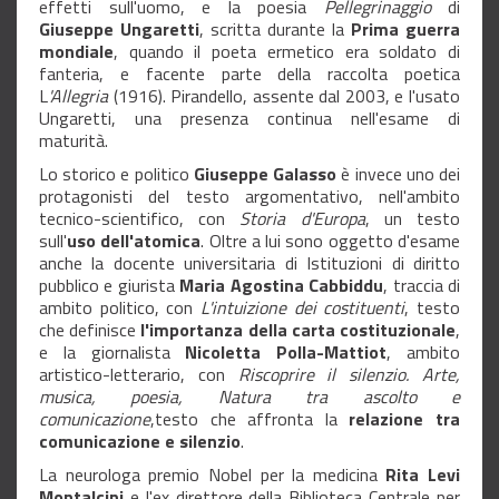
effetti sull'uomo, e la poesia
Pellegrinaggio
di
Giuseppe
Ungaretti
, scritta durante la
Prima
guerra
mondiale
, quando il poeta ermetico era soldato di
fanteria, e facente parte della raccolta poetica
L
'Allegria
(1916). Pirandello, assente dal 2003, e l'usato
Ungaretti, una presenza continua nell'esame di
maturità.
Lo storico e politico
Giuseppe
Galasso
è invece uno dei
protagonisti del testo argomentativo, nell'ambito
tecnico-scientifico, con
Storia
d'Europa
, un testo
sull'
uso
dell'atomica
. Oltre a lui sono oggetto d'esame
anche la docente universitaria di Istituzioni di diritto
pubblico e giurista
Maria
Agostina
Cabbiddu
, traccia di
ambito politico, con
L'intuizione
dei
costituenti
, testo
che definisce
l'importanza della carta costituzionale
,
e la giornalista
Nicoletta
Polla-Mattiot
, ambito
artistico-letterario, con
Riscoprire il silenzio. Arte,
musica, poesia, Natura tra ascolto e
comunicazione
,testo che affronta la
relazione tra
comunicazione e silenzio
.
La neurologa premio Nobel per la medicina
Rita
Levi
Montalcini
e l'ex direttore della Biblioteca Centrale per