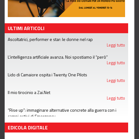
ULTIMI ARTICOLI
Ascoltatrici, performer e star: le donne nel rap
Leggi tutto
L’intelligenza artificiale avanza. Noi spostiamo il “però”
Leggi tutto
Lido di Camaiore ospita i Twenty One Pilots
Leggi tutto
Il mio tirocinio a Zai.Net
Leggi tutto
“Rise up”: immaginare alternative concrete alla guerra con i
campi estivi di Emergency
Leggi tutto
EDICOLA DIGITALE