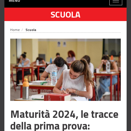
MENÙ
Toggle
navigati
SCUOLA
Home
Scuola
Maturità 2024, le tracce
della prima prova: