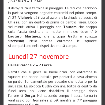
Juventus 1 – 1 Inter
Il derby d’Italia termina in pareggio. Le reti che decidono
la partita vengono segnate entrambi nel primo tempo.
Al 27’
Vlahovic
dà il via all’azione e la chiude su assist di
Chiesa
, con un destro di prima da dentro l’area. Dopo
sei minuti arriva il pareggio con
Thuram
che scappa
sulla fascia destra e la mette in mezzo dove c’ è
Lautaro Martinez
, che anticipa
Gatti
e spiazza
Szczesny
. Nella ripresa entrambe le squadre
si compattano nelle rispettive metà campo.
Lunedì 27 novembre
Hellas Verona 2 – 2 Lecce
Partita che si gioca su buoni ritmi, con entrambe le
squadre che hanno lottato per portarsi a casa almeno
un punto, fondamentale per squadre che lottano per la
salvezza. La sblocca
Oudin
con una botta di destro da
fuori area, poi viene ristabilito il pareggio dopo
l’errore di
Dorgu
. Nel secondo tempo il Lecce torna in
vantaggio con
Gonzalez
al 69’, mentre al 77’ pareggia
nuovamente
Djuric
.