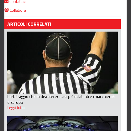
Contattaci
Collabora
ARTICOLI CORRELATI
L’arbitraggio che fa discutere: i casi più eclatanti e chiacchierati
d’Europa
Leggi tutto