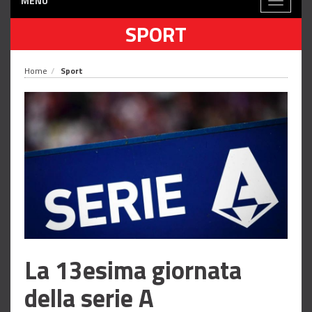
MENÙ
Toggle
navigati
SPORT
Home
Sport
La 13esima giornata
della serie A