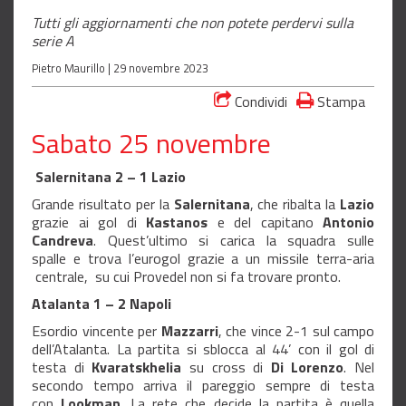
Tutti gli aggiornamenti che non potete perdervi sulla
serie A
Pietro Maurillo |
29 novembre 2023
Condividi
Stampa
Sabato 25 novembre
Salernitana 2 – 1 Lazio
Grande risultato per la
Salernitana
, che ribalta la
Lazio
grazie ai gol di
Kastanos
e del capitano
Antonio
Candreva
. Quest’ultimo si carica la squadra sulle
spalle e trova l’eurogol grazie a un missile terra-aria
centrale, su cui Provedel non si fa trovare pronto.
Atalanta 1 – 2 Napoli
Esordio vincente per
Mazzarri
, che vince 2-1 sul campo
dell’Atalanta. La partita si sblocca al 44’ con il gol di
testa di
Kvaratskhelia
su cross di
Di Lorenzo
. Nel
secondo tempo arriva il pareggio sempre di testa
con
Lookman
. La rete che decide la partita è quella