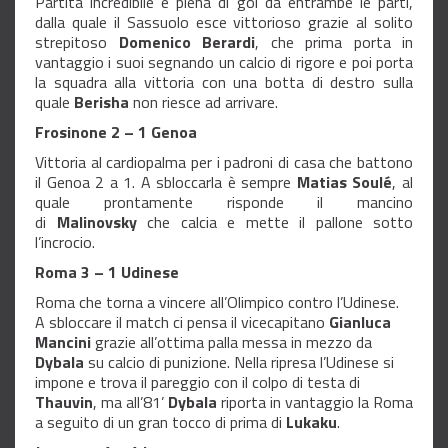
Partita incredibile e piena di gol da entrambe le parti,
dalla quale il Sassuolo esce vittorioso grazie al solito
strepitoso
Domenico Berardi
, che prima porta in
vantaggio i suoi segnando un calcio di rigore e poi porta
la squadra alla vittoria con una botta di destro sulla
quale
Berisha
non riesce ad arrivare.
Frosinone 2 – 1 Genoa
Vittoria al cardiopalma per i padroni di casa che battono
il Genoa 2 a 1. A sbloccarla è sempre
Matias Soulé
, al
quale prontamente risponde il mancino
di
Malinovsky
che calcia e mette il pallone sotto
l’incrocio.
Roma 3 – 1 Udinese
Roma che torna a vincere all’Olimpico contro l’Udinese.
A sbloccare il match ci pensa il vicecapitano
Gianluca
Mancini
grazie all’ottima palla messa in mezzo da
Dybala
su calcio di punizione. Nella ripresa l’Udinese si
impone e trova il pareggio con il colpo di testa di
Thauvin
, ma all’81’
Dybala
riporta in vantaggio la Roma
a seguito di un gran tocco di prima di
Lukaku
.