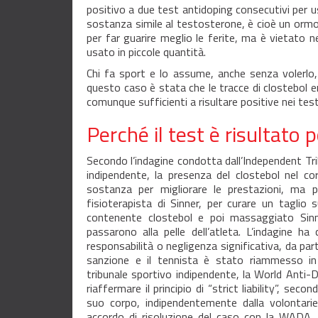
positivo a due test antidoping consecutivi per uso
sostanza simile al testosterone, è cioè un ormo
per far guarire meglio le ferite, ma è vietato 
usato in piccole quantità.
Chi fa sport e lo assume, anche senza volerlo, ri
questo caso è stata che le tracce di clostebol 
comunque sufficienti a risultare positive nei test
Perché il test è risultato p
Secondo l’indagine condotta dall’Independent Tr
indipendente, la presenza del clostebol nel c
sostanza per migliorare le prestazioni, ma p
fisioterapista di Sinner, per curare un tagli
contenente clostebol e poi massaggiato Sinn
passarono alla pelle dell’atleta. L’indagine h
responsabilità o negligenza significativa, da part
sanzione e il tennista è stato riammesso in
tribunale sportivo indipendente, la World An
riaffermare il principio di “strict liability”, se
suo corpo, indipendentemente dalla volontari
accordo di risoluzione del caso con la WADA.