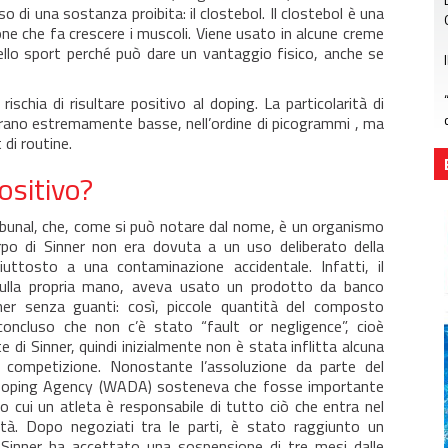
 di una sostanza proibita: il clostebol. Il clostebol è una
ne che fa crescere i muscoli. Viene usato in alcune creme
nello sport perché può dare un vantaggio fisico, anche se
schia di risultare positivo al doping. La particolarità di
erano estremamente basse, nell’ordine di picogrammi , ma
 di routine.
ositivo?
ibunal, che, come si può notare dal nome, è un organismo
orpo di Sinner non era dovuta a un uso deliberato della
iuttosto a una contaminazione accidentale. Infatti, il
o sulla propria mano, aveva usato un prodotto da banco
er senza guanti: così, piccole quantità del composto
a concluso che non c’è stato “fault or negligence”, cioè
e di Sinner, quindi inizialmente non è stata inflitta alcuna
 competizione. Nonostante l’assoluzione da parte del
ti-Doping Agency (WADA) sosteneva che fosse importante
condo cui un atleta è responsabile di tutto ciò che entra nel
età. Dopo negoziati tra le parti, è stato raggiunto un
 Sinner ha accettato una sospensione di tre mesi dalle