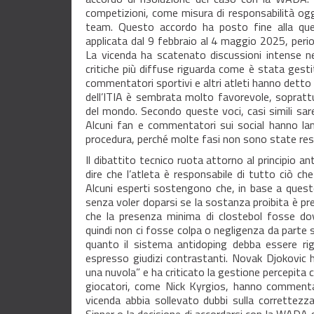
competizioni, come misura di responsabilità og
team. Questo accordo ha posto fine alla que
applicata dal 9 febbraio al 4 maggio 2025, period
La vicenda ha scatenato discussioni intense ne
critiche più diffuse riguarda come è stata gestit
commentatori sportivi e altri atleti hanno detto
dell’ITIA è sembrata molto favorevole, soprattu
del mondo. Secondo queste voci, casi simili sa
Alcuni fan e commentatori sui social hanno la
procedura, perché molte fasi non sono state res
Il dibattito tecnico ruota attorno al principio anti
dire che l’atleta è responsabile di tutto ciò ch
Alcuni esperti sostengono che, in base a quest
senza voler doparsi se la sostanza proibita è pres
che la presenza minima di clostebol fosse dov
quindi non ci fosse colpa o negligenza da parte 
quanto il sistema antidoping debba essere ri
espresso giudizi contrastanti. Novak Djokovic 
una nuvola” e ha criticato la gestione percepita c
giocatori, come Nick Kyrgios, hanno commenta
vicenda abbia sollevato dubbi sulla correttezza