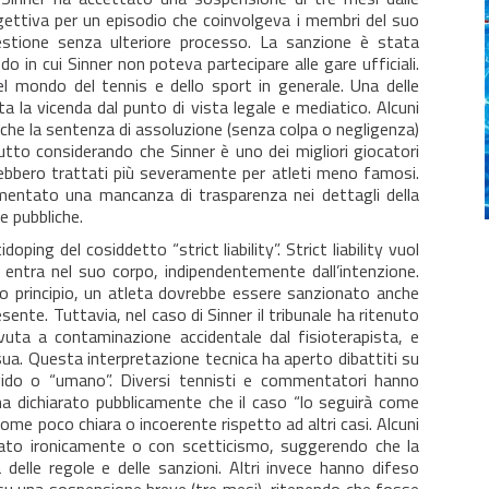
gettiva per un episodio che coinvolgeva i membri del suo
stione senza ulteriore processo. La sanzione è stata
o in cui Sinner non poteva partecipare alle gare ufficiali.
l mondo del tennis e dello sport in generale. Una delle
a la vicenda dal punto di vista legale e mediatico. Alcuni
 che la sentenza di assoluzione (senza colpa o negligenza)
tto considerando che Sinner è uno dei migliori giocatori
rebbero trattati più severamente per atleti meno famosi.
mentato una mancanza di trasparenza nei dettagli della
e pubbliche.
doping del cosiddetto “strict liability”. Strict liability vuol
e entra nel suo corpo, indipendentemente dall’intenzione.
o principio, un atleta dovrebbe essere sanzionato anche
ente. Tuttavia, nel caso di Sinner il tribunale ha ritenuto
uta a contaminazione accidentale dal fisioterapista, e
sua. Questa interpretazione tecnica ha aperto dibattiti su
gido o “umano”. Diversi tennisti e commentatori hanno
ha dichiarato pubblicamente che il caso “lo seguirà come
ome poco chiara o incoerente rispetto ad altri casi. Alcuni
to ironicamente o con scetticismo, suggerendo che la
 delle regole e delle sanzioni. Altri invece hanno difeso