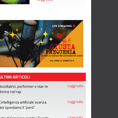
ULTIMI ARTICOLI
Ascoltatrici, performer e star: le
Leggi tutto
donne nel rap
L’intelligenza artificiale avanza.
Leggi tutto
Noi spostiamo il “però”
Lido di Camaiore ospita i Twenty
Leggi tutto