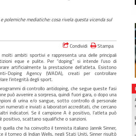
” e polemiche mediatiche: cosa rivela questa vicenda sul
Condividi
Stampa
olti ambiti sportivi e rappresenta una delle principali
izioni eque e pulite. Per “doping” si intende l’uso di
are artificialmente la prestazione dell’atleta. Esistono
nti-Doping Agency (WADA), creati per controllare
re l’integrità degli sport.
i programmi di controllo antidoping, che segue queste fasi
zione può avvenire a sorpresa, quindi fuori gara, o dopo una
mpioni di urina e/o sangue, sotto controllo di personale
ori numerati e inviati a laboratori accreditati, che cercano
ltri indicatori. Se il campione A è positivo, l’atleta può
 è positivo, scattano squalifiche o sanzioni.
è quella che ha coinvolto il tennista italiano Jannik Sinner,
 torneo di Indian Wells, negli Stati Uniti, Sinner risultò