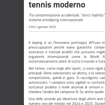
tennis moderno
Tra contaminazione accidentale, “strict liability
sistema antidoping internazionale
G.M |
3 gennaio 2026
Il doping è un fenomeno purtroppo diffuso in m
preoccupazioni perché siano garantite compet
sostanze o metodi proibiti che possono miglior
organismi internazionali come la World A
sistematicamente atleti di tutto il mondo e tutela
Nel tennis, come negli altri sport, ci sono rigid
principali. Viene selezionato un alteta, e la sele
competizione, quindi in gara. Si raccolgono ca
autorizzato. I campioni sono sigillati in contenit
sostanze proibite o livelli anomali di ormoni o a
chiedere l’analisi del campione B. Se anche quello
Una delle vicende più dibattute degli ultimi anni 
numero uno del mondo nel 2024 e 2025. Durante il