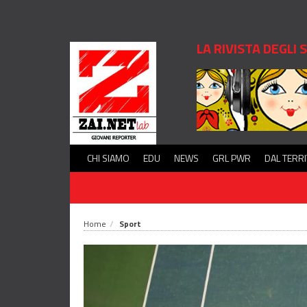
LA RIVISTA DEGLI
CHI SIAMO
EDU
NEWS
GRL PWR
DAL TERR
Home
Sport