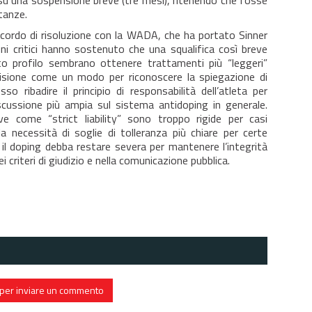
 su una sospensione breve (tre mesi), ritenendo che fosse
tanze.
accordo di risoluzione con la WADA, che ha portato Sinner
ni critici hanno sostenuto che una squalifica così breve
lto profilo sembrano ottenere trattamenti più “leggeri”
cisione come un modo per riconoscere la spiegazione di
 ribadire il principio di responsabilità dell’atleta per
iscussione più ampia sul sistema antidoping in generale.
 come “strict liability” sono troppo rigide per casi
a necessità di soglie di tolleranza più chiare per certe
il doping debba restare severa per mantenere l’integrità
criteri di giudizio e nella comunicazione pubblica.
in per inviare un commento