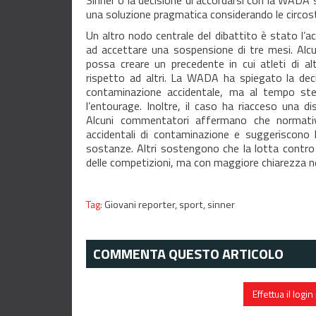
Sinner o la decisione di accordarsi con la WADA
una soluzione pragmatica considerando le circos
Un altro nodo centrale del dibattito è stato l’
ad accettare una sospensione di tre mesi. Alcu
possa creare un precedente in cui atleti di a
rispetto ad altri. La WADA ha spiegato la de
contaminazione accidentale, ma al tempo stesso
l’entourage. Inoltre, il caso ha riacceso una d
Alcuni commentatori affermano che normative
accidentali di contaminazione e suggeriscono l
sostanze. Altri sostengono che la lotta contro 
delle competizioni, ma con maggiore chiarezza nei 
Tag:
Giovani reporter,
sport,
sinner
COMMENTA QUESTO ARTICOLO
Effettua il log