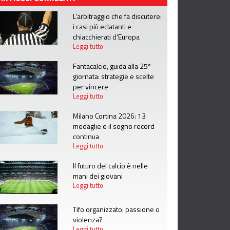
L’arbitraggio che fa discutere:
i casi più eclatanti e
chiacchierati d’Europa
Leggi tutto
Fantacalcio, guida alla 25ª
giornata: strategie e scelte
per vincere
Leggi tutto
Milano Cortina 2026: 13
medaglie e il sogno record
continua
Leggi tutto
Il futuro del calcio è nelle
mani dei giovani
Leggi tutto
Tifo organizzato: passione o
violenza?
Leggi tutto