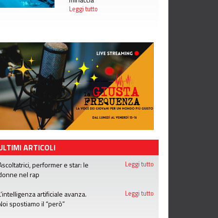
Leggi tutto
ULTIMI ARTICOLI
Ascoltatrici, performer e star: le
Leggi tutto
donne nel rap
L’intelligenza artificiale avanza.
Leggi tutto
Noi spostiamo il “però”