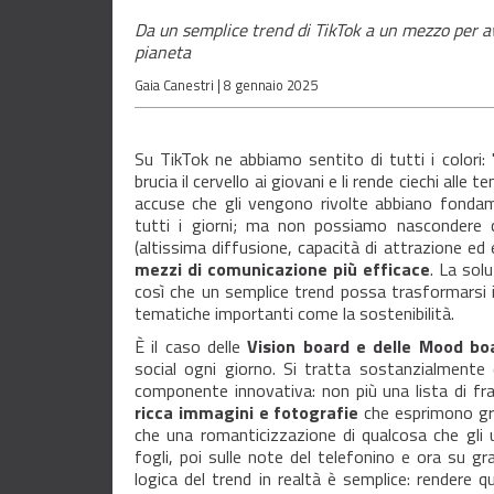
Da un semplice trend di TikTok a un mezzo per avvi
pianeta
Gaia Canestri |
8 gennaio 2025
Su TikTok ne abbiamo sentito di tutti i colori: 
brucia il cervello ai giovani e li rende ciechi alle
accuse che gli vengono rivolte abbiano fondame
tutti i giorni; ma non possiamo nascondere c
(altissima diffusione, capacità di attrazione ed
mezzi di comunicazione più efficace
. La sol
così che un semplice trend possa trasformarsi in
tematiche importanti come la sostenibilità.
È il caso delle
Vision board e delle Mood bo
social ogni giorno. Si tratta sostanzialmente 
componente innovativa: non più una lista di fra
ricca immagini e fotografie
che esprimono graf
che una romanticizzazione di qualcosa che gli 
fogli, poi sulle note del telefonino e ora su g
logica del trend in realtà è semplice: rendere 