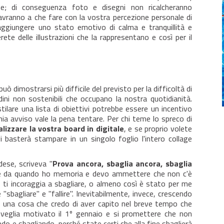
te; di conseguenza foto e disegni non ricalcheranno
avranno a che fare con la vostra percezione personale di
aggiungere uno stato emotivo di calma e tranquillità e
ete delle illustrazioni che la rappresentano e così per il
uò dimostrarsi più difficile del previsto per la difficoltà di
ini non sostenibili che occupano la nostra quotidianità.
tilare una lista di obiettivi potrebbe essere un incentivo
ia avviso vale la pena tentare. Per chi teme lo spreco di
alizzare la vostra board in digitale
, e se proprio volete
i basterà stampare in un singolo foglio l'intero collage
dese, scriveva "
Prova ancora, sbaglia ancora, sbaglia
hie da quando ho memoria e devo ammettere che non c'è
e ti incoraggia a sbagliare, o almeno così è stato per me
sbagliare" e "fallire". Inevitabilmente, invece, crescendo
è una cosa che credo di aver capito nel breve tempo che
 sveglia motivato il 1º gennaio e si promettere che non
ndo e sbagliando, perché state certi che alla fine sbaglierà