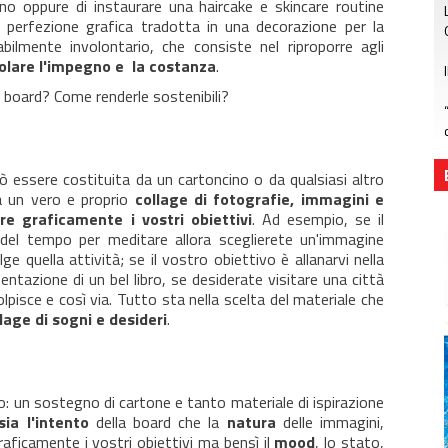
no oppure di instaurare una haircake e skincare routine
e perfezione grafica tradotta in una decorazione per la
ilmente involontario, che consiste nel riproporre agli
olare l'impegno e la costanza
.
n board? Come renderle sostenibili?
ò essere costituita da un cartoncino o da qualsiasi altro
ra un vero e proprio
collage di fotografie, immagini e
re graficamente i vostri obiettivi
. Ad esempio, se il
 del tempo per meditare allora sceglierete un'immagine
 quella attività; se il vostro obiettivo è allanarvi nella
entazione di un bel libro, se desiderate visitare una città
lpisce e così via. Tutto sta nella scelta del materiale che
lage di sogni e desideri
.
o: un sostegno di cartone e tanto materiale di ispirazione
ia l'intento
della board che la
natura
delle immagini,
raficamente i vostri obiettivi ma bensì il
mood
, lo stato,