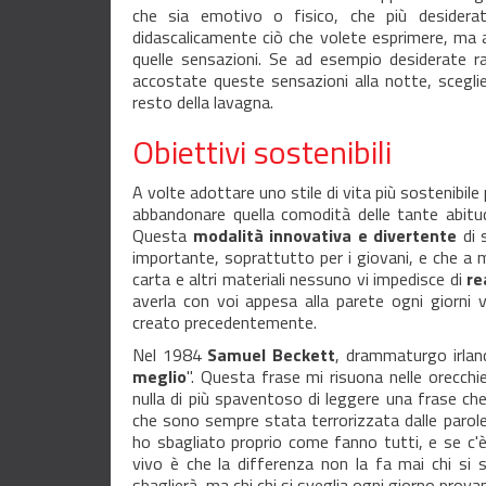
che sia emotivo o fisico, che più desidera
didascalicamente ciò che volete esprimere, ma 
quelle sensazioni. Se ad esempio desiderate r
accostate queste sensazioni alla notte, sceglier
resto della lavagna.
Obiettivi sostenibili
A volte adottare uno stile di vita più sostenibile p
abbandonare quella comodità delle tante abitud
Questa
modalità innovativa e divertente
di s
importante, soprattutto per i giovani, e che a m
carta e altri materiali nessuno vi impedisce di
re
averla con voi appesa alla parete ogni giorni v
creato precedentemente.
Nel 1984
Samuel Beckett
, drammaturgo irlan
meglio
". Questa frase mi risuona nelle orecc
nulla di più spaventoso di leggere una frase ch
che sono sempre stata terrorizzata dalle parole "
ho sbagliato proprio come fanno tutti, e se c'
vivo è che la differenza non la fa mai chi si
sbaglierà, ma chi chi si sveglia ogni giorno prova