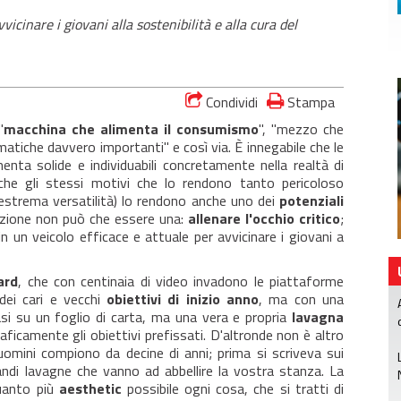
cinare i giovani alla sostenibilità e alla cura del
Condividi
Stampa
"
macchina che alimenta il consumismo
", "mezzo che
 tematiche davvero importanti" e così via. È innegabile che le
nta solide e individuabili concretamente nella realtà di
he gli stessi motivi che lo rendono tanto pericoloso
 estrema versatilità) lo rendono anche uno dei
potenziali
uzione non può che essere una:
allenare l'occhio critico
;
 un veicolo efficace e attuale per avvicinare i giovani a
ard
, che con centinaia di video invadono le piattaforme
dei cari e vecchi
obiettivi di inizio anno
, ma con una
si su un foglio di carta, ma una vera e propria
lavagna
icamente gli obiettivi prefissati. D'altronde non è altro
uomini compiono da decine di anni; prima si scriveva sui
randi lavagne che vanno ad abbellire la vostra stanza. La
quanto più
aesthetic
possibile ogni cosa, che si tratti di