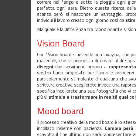
correre nel fango e sotto la pioggia ogni gior
perfetta ogni sera. Dietro questa ricerca dell
stanza però si nasconde un vantaggio, probab
individui il lavoro creato ogni giorno così da
stim
Ma quale è la differenza tra Mood board e Visio
Vision Board
Con Vision board si intende una lavagna, che pu
materiale, che vi permetta di creare al di sop
disegni
che serviranno proprio a
rappresenta
vostro buon proposito per l'anno è prendervi
particolarmente stimolante di qualcuno che svolge
scrittura creativa sceglierete invece una rappres
specifica incollerete una sua fotografia che vi co
più vi
stimola a trasformare in realtà quel col
Mood board
Il processo creativo della mood board è lo stess
incollato insieme con pazienza.
Cambia però s
stavolta il fine ultimo non sarà rappresentare g