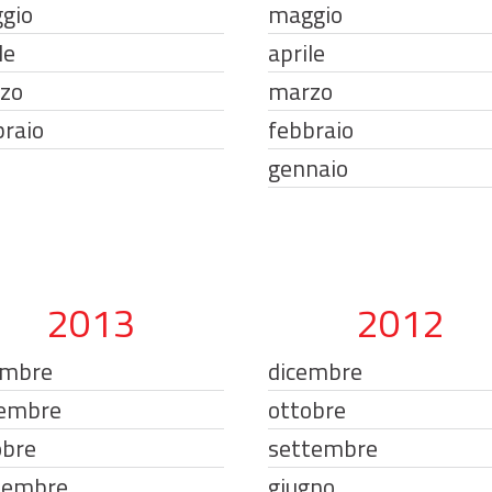
gio
maggio
le
aprile
zo
marzo
braio
febbraio
gennaio
2013
2012
embre
dicembre
embre
ottobre
obre
settembre
tembre
giugno