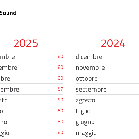
t Sound
2025
2024
embre
dicembre
80
embre
novembre
80
obre
ottobre
80
tembre
settembre
87
sto
agosto
80
io
luglio
80
gno
giugno
80
gio
maggio
80