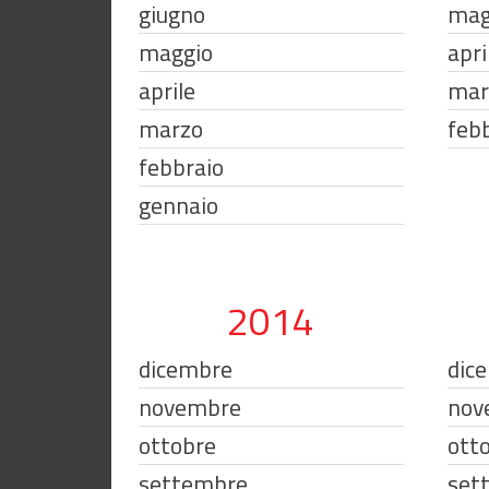
giugno
mag
maggio
apri
aprile
mar
marzo
feb
febbraio
gennaio
2014
dicembre
dic
novembre
nov
ottobre
ott
settembre
set