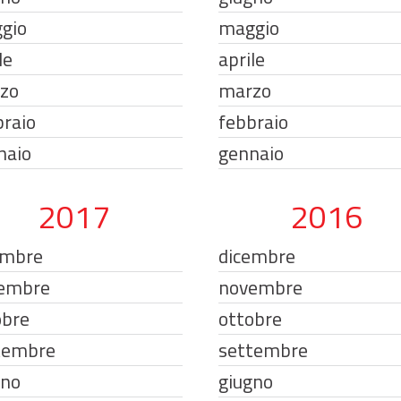
gio
maggio
le
aprile
zo
marzo
braio
febbraio
naio
gennaio
2017
2016
embre
dicembre
embre
novembre
obre
ottobre
tembre
settembre
gno
giugno