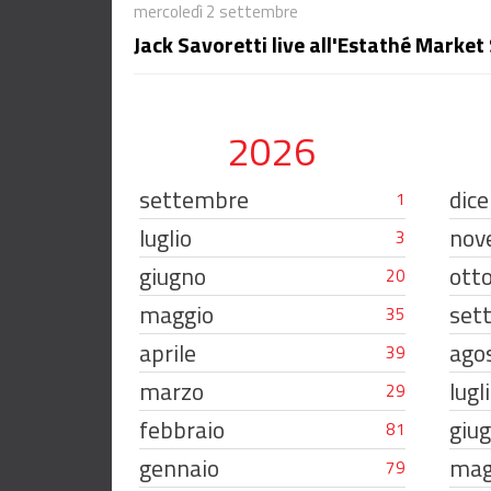
mercoledì 2 settembre
Jack Savoretti live all'Estathé Marke
2026
settembre
dic
1
luglio
nov
3
giugno
ott
20
maggio
set
35
aprile
ago
39
marzo
lugl
29
febbraio
giu
81
gennaio
mag
79