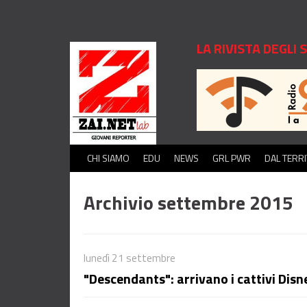
LA RIVISTA DEGLI
CHI SIAMO
EDU
NEWS
GRL PWR
DAL TERR
Archivio settembre 2015
lunedì 21 settembre
"Descendants": arrivano i cattivi Dis