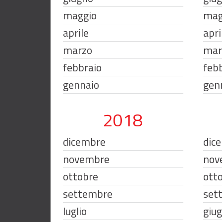
maggio
mag
aprile
apri
marzo
mar
febbraio
feb
gennaio
gen
2018
dicembre
dic
novembre
nov
ottobre
ott
settembre
set
luglio
giu