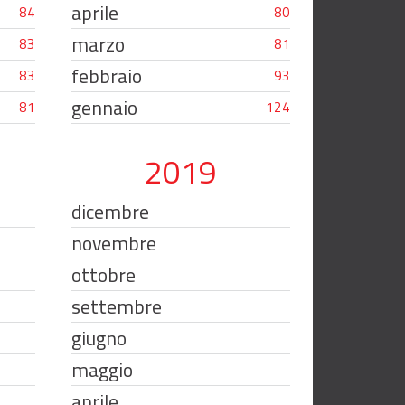
aprile
84
80
marzo
83
81
febbraio
83
93
gennaio
81
124
2019
dicembre
novembre
ottobre
settembre
giugno
maggio
aprile