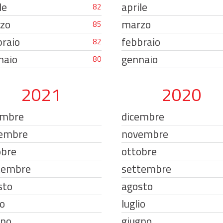
le
aprile
82
zo
marzo
85
braio
febbraio
82
naio
gennaio
80
2021
2020
embre
dicembre
embre
novembre
obre
ottobre
tembre
settembre
sto
agosto
io
luglio
gno
giugno