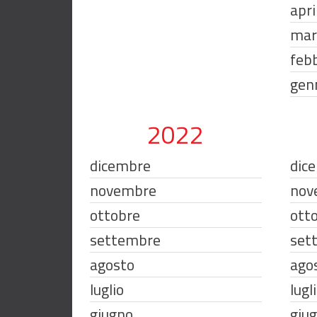
apri
mar
feb
gen
2022
dicembre
dic
novembre
nov
ottobre
ott
settembre
set
agosto
ago
luglio
lugl
giugno
giu