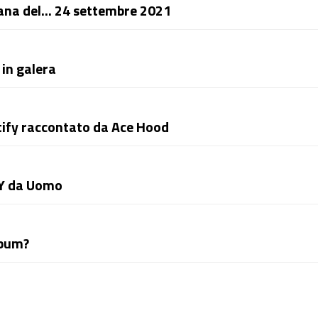
imana del… 24 settembre 2021
in galera
otify raccontato da Ace Hood
TY da Uomo
lbum?