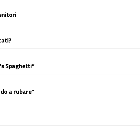
enitori
cati?
’s Spaghetti”
ado a rubare”