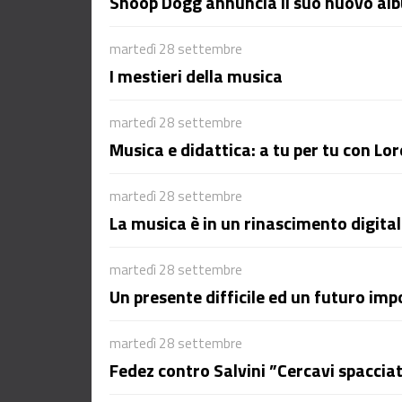
Snoop Dogg annuncia il suo nuovo al
martedì 28 settembre
I mestieri della musica
martedì 28 settembre
Musica e didattica: a tu per tu con Lo
martedì 28 settembre
La musica è in un rinascimento digital
martedì 28 settembre
Un presente difficile ed un futuro im
martedì 28 settembre
Fedez contro Salvini ”Cercavi spacciat