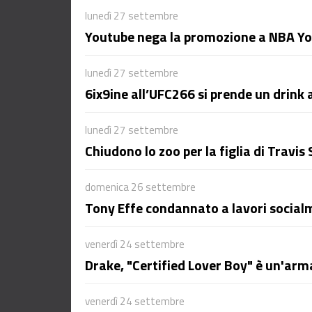
lunedì 27 settembre
Youtube nega la promozione a NBA Y
lunedì 27 settembre
6ix9ine all’UFC266 si prende un drink
lunedì 27 settembre
Chiudono lo zoo per la figlia di Travis 
domenica 26 settembre
Tony Effe condannato a lavori socialm
venerdì 24 settembre
Drake, "Certified Lover Boy" è un'arm
venerdì 24 settembre