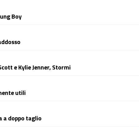
oung Boy
 addosso
Scott e Kylie Jenner, Stormi
ente utili
a a doppo taglio