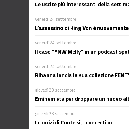
Le uscite più interessanti della sett
venerdì 24 settembre
L’assassino di King Von è nuovamente 
venerdì 24 settembre
Il caso ”YNW Melly” in un podcast sp
venerdì 24 settembre
Rihanna lancia la sua collezione FEN
giovedì 23 settembre
Eminem sta per droppare un nuovo a
giovedì 23 settembre
I comizi di Conte sì, i concerti no