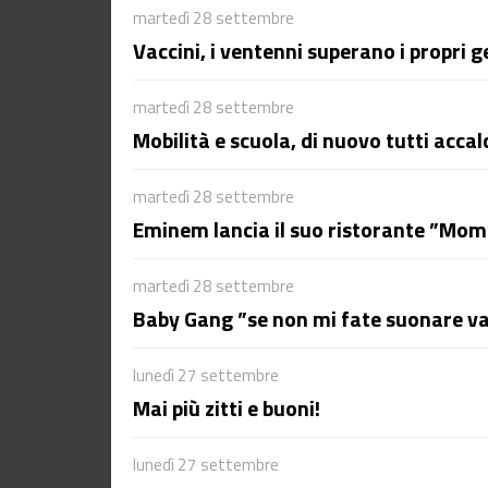
martedì 28 settembre
Vaccini, i ventenni superano i propri g
martedì 28 settembre
Mobilità e scuola, di nuovo tutti accal
martedì 28 settembre
Eminem lancia il suo ristorante ”Mom
martedì 28 settembre
Baby Gang ”se non mi fate suonare v
lunedì 27 settembre
Mai più zitti e buoni!
lunedì 27 settembre