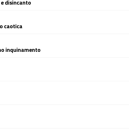
 e disincanto
po caotica
eno inquinamento