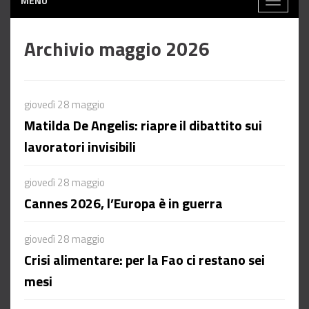
MENÙ
Toggle
navigati
Archivio maggio 2026
giovedì 28 maggio
Matilda De Angelis: riapre il dibattito sui
lavoratori invisibili
giovedì 28 maggio
Cannes 2026, l’Europa è in guerra
giovedì 28 maggio
Crisi alimentare: per la Fao ci restano sei
mesi