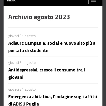
MENÙ
Toggle
navigati
Archivio agosto 2023
giovedì 31 agosto
Adisurc Campania: social e nuovo sito più a
portata di studente
giovedì 31 agosto
Antidepressivi, cresce il consumo tra i
giovani
giovedì 31 agosto
Emergenza abitativa, l'indagine sugli affitti
di ADISU Puglia