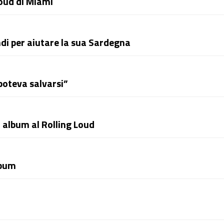
Loud di Miami
di per aiutare la sua Sardegna
poteva salvarsi”
 album al Rolling Loud
lbum