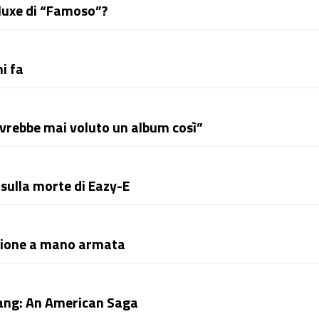
luxe di “Famoso”?
i fa
avrebbe mai voluto un album così”
 sulla morte di Eazy-E
sione a mano armata
Tang: An American Saga