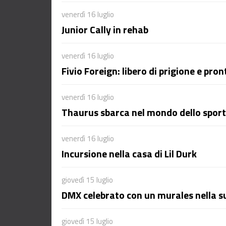
venerdì 16 luglio
Junior Cally in rehab
venerdì 16 luglio
Fivio Foreign: libero di prigione e pr
venerdì 16 luglio
Thaurus sbarca nel mondo dello sport
venerdì 16 luglio
Incursione nella casa di Lil Durk
giovedì 15 luglio
DMX celebrato con un murales nella su
giovedì 15 luglio