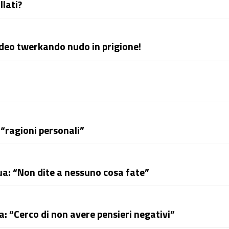
lati?
video twerkando nudo in prigione!
r “ragioni personali”
sua: “Non dite a nessuno cosa fate”
: “Cerco di non avere pensieri negativi”