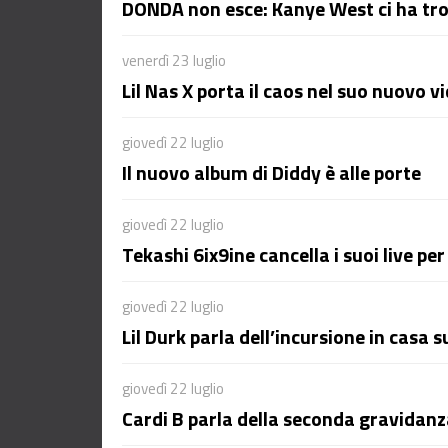
DONDA non esce: Kanye West ci ha trol
venerdì 23 luglio
Lil Nas X porta il caos nel suo nuovo 
giovedì 22 luglio
Il nuovo album di Diddy è alle porte
giovedì 22 luglio
Tekashi 6ix9ine cancella i suoi live pe
giovedì 22 luglio
Lil Durk parla dell’incursione in casa 
giovedì 22 luglio
Cardi B parla della seconda gravidanza