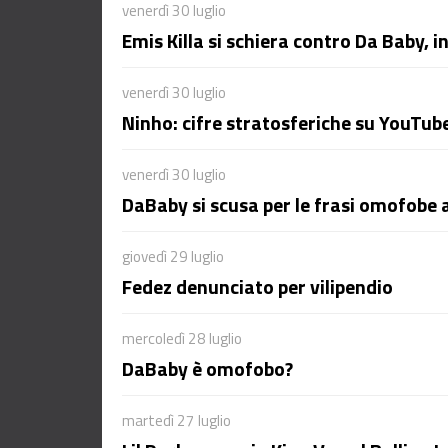
venerdì 30 luglio
Emis Killa si schiera contro Da Baby, 
venerdì 30 luglio
Ninho: cifre stratosferiche su YouTub
venerdì 30 luglio
DaBaby si scusa per le frasi omofobe a
giovedì 29 luglio
Fedez denunciato per vilipendio
mercoledì 28 luglio
DaBaby è omofobo?
martedì 27 luglio