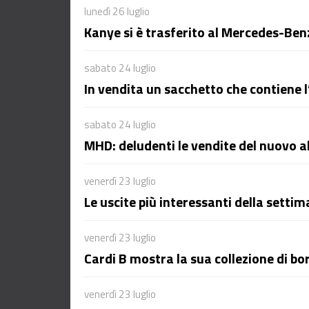
lunedì 26 luglio
Kanye si è trasferito al Mercedes-Be
sabato 24 luglio
In vendita un sacchetto che contiene l
sabato 24 luglio
MHD: deludenti le vendite del nuovo 
venerdì 23 luglio
Le uscite più interessanti della setti
venerdì 23 luglio
Cardi B mostra la sua collezione di bo
venerdì 23 luglio