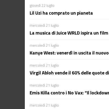
giovedì 22 luglio
Lil Uzi ha comprato un pianeta
mercoledì 21 luglio
La musica di Juice WRLD ispira un fil
mercoledì 21 luglio
Kanye West: venerdì in uscita il nuovo
mercoledì 21 luglio
Virgil Abloh vende il 60% delle quote d
mercoledì 21 luglio
Emis Killa contro i No Vax: “Il lockdow
mercoledì 21 luglio