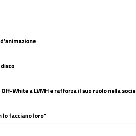
m d’animazione
 disco
i Off-White a LVMH e rafforza il suo ruolo nella soci
n lo facciano loro”