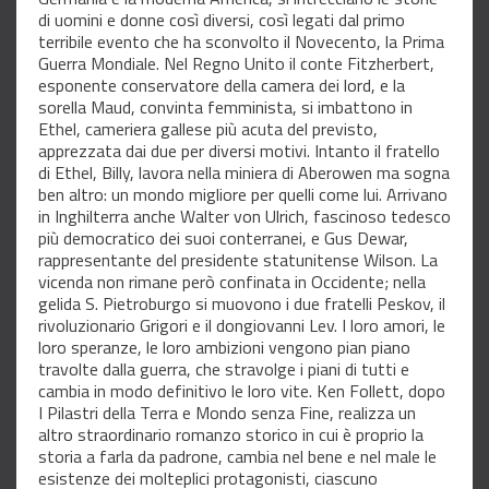
di uomini e donne così diversi, così legati dal primo
terribile evento che ha sconvolto il Novecento, la Prima
Guerra Mondiale. Nel Regno Unito il conte Fitzherbert,
esponente conservatore della camera dei lord, e la
sorella Maud, convinta femminista, si imbattono in
Ethel, cameriera gallese più acuta del previsto,
apprezzata dai due per diversi motivi. Intanto il fratello
di Ethel, Billy, lavora nella miniera di Aberowen ma sogna
ben altro: un mondo migliore per quelli come lui. Arrivano
in Inghilterra anche Walter von Ulrich, fascinoso tedesco
più democratico dei suoi conterranei, e Gus Dewar,
rappresentante del presidente statunitense Wilson. La
vicenda non rimane però confinata in Occidente; nella
gelida S. Pietroburgo si muovono i due fratelli Peskov, il
rivoluzionario Grigori e il dongiovanni Lev. I loro amori, le
loro speranze, le loro ambizioni vengono pian piano
travolte dalla guerra, che stravolge i piani di tutti e
cambia in modo definitivo le loro vite. Ken Follett, dopo
I Pilastri della Terra e Mondo senza Fine, realizza un
altro straordinario romanzo storico in cui è proprio la
storia a farla da padrone, cambia nel bene e nel male le
esistenze dei molteplici protagonisti, ciascuno