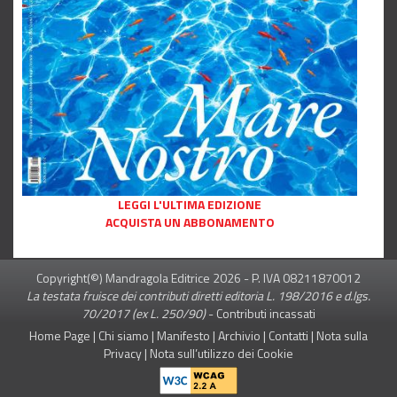
LEGGI L'ULTIMA EDIZIONE
ACQUISTA UN ABBONAMENTO
Copyright(©) Mandragola Editrice
2026
- P. IVA 08211870012
La testata fruisce dei contributi diretti editoria L. 198/2016 e d.lgs.
70/2017 (ex L. 250/90)
-
Contributi incassati
Home Page
|
Chi siamo
|
Manifesto
|
Archivio
|
Contatti
|
Nota sulla
Privacy
|
Nota sull’utilizzo dei Cookie