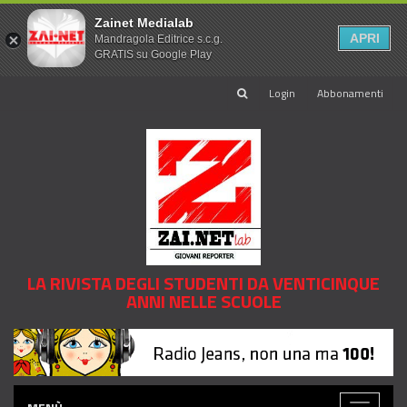
Zainet Medialab
APRI
Mandragola Editrice s.c.g.
GRATIS su Google Play
Login
Abbonamenti
LA RIVISTA DEGLI STUDENTI DA VENTICINQUE
ANNI NELLE SCUOLE