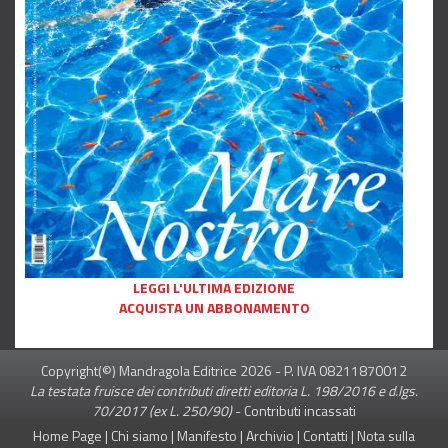
LEGGI L'ULTIMA EDIZIONE
ACQUISTA UN ABBONAMENTO
Copyright(©) Mandragola Editrice
2026
- P. IVA 08211870012
La testata fruisce dei contributi diretti editoria L. 198/2016 e d.lgs.
70/2017 (ex L. 250/90)
-
Contributi incassati
Home Page
|
Chi siamo
|
Manifesto
|
Archivio
|
Contatti
|
Nota sulla