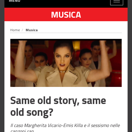
MENÙ
Toggle
navigati
MUSICA
Home
Musica
Same old story, same
old song?
Il caso Margherita Vicario-Emis Killa e il sessismo nelle
canzoni rap