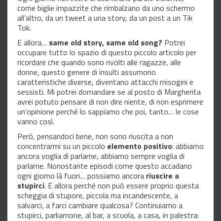
come biglie impazzite che rimbalzano da uno schermo
all’altro, da un tweet a una story, da un post a un Tik
Tok.
E allora…
same old story, same old song?
Potrei
occupare tutto lo spazio di questo piccolo articolo per
ricordare che quando sono rivolti alle ragazze, alle
donne, questo genere di insulti assumono
caratteristiche diverse, diventano attacchi misogini e
sessisti. Mi potrei domandare se al posto di Margherita
avrei potuto pensare di non dire niente, di non esprimere
un’opinione perché lo sappiamo che poi, tanto… le cose
vanno così.
Però, pensandoci bene, non sono riuscita a non
concentrarmi su un piccolo
elemento positivo
: abbiamo
ancora voglia di parlarne, abbiamo sempre voglia di
parlarne. Nonostante episodi come questo accadano
ogni giorno là fuori… possiamo ancora
riuscire a
stupirci
. E allora perché non può essere proprio questa
scheggia di stupore, piccola ma incandescente, a
salvarci, a farci cambiare qualcosa? Continuiamo a
stupirci, parliamone, al bar, a scuola, a casa, in palestra: