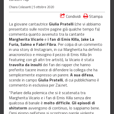
Chiara Colasanti |
5 ottobre 2020
Condividi
Stampa
La giovane cantautrice
Giulia Pratelli
(che vi abbiamo
presentato sulle nostre pagine già qualche tempo fa)
commenta quanto avvenuto tra la cantante
Margherita Vicario
e
i fan di Emis Killa, Jake La
Furia, Salmo e Fabri Fibra
. Per colpa di un commento
in una story di Instagram, in cui Margherita ha definito
anacronistico e misogino il pezzo di Emis Killa (in
featuring con gli altri tre artisti), la Vicario è stata
travolta da insulti
dei fan dei rapper che hanno
preferito tacere invece di difendere la collega che ha
semplicemente espresso un parere.
A sua difesa
,
scende in campo
Giulia Pratelli
, di cui pubblichiamo il
commento in esclusiva per Zai.net.
“Parlare della polemica che si è scatenata tra
Margherita Vicario e i fan di Emis Killa senza dire
qualcosa di banale è
molto difficile
.
Gli episodi di
shitstorm
avvengono di continuo, lo sappiamo bene.
Ogni giorno nell’etere si scontrano parole violente,