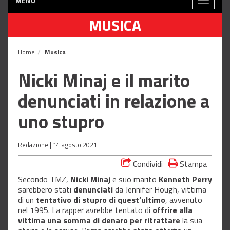
MENÙ
Toggle
navigati
MUSICA
Home
Musica
Nicki Minaj e il marito
denunciati in relazione a
uno stupro
Redazione |
14 agosto 2021
Condividi
Stampa
Secondo TMZ,
Nicki Minaj
e suo marito
Kenneth Perry
sarebbero stati
denunciati
da Jennifer Hough, vittima
di un
tentativo di stupro di quest’ultimo
, avvenuto
nel 1995. La rapper avrebbe tentato di
offrire alla
vittima una somma di denaro per ritrattare
la sua