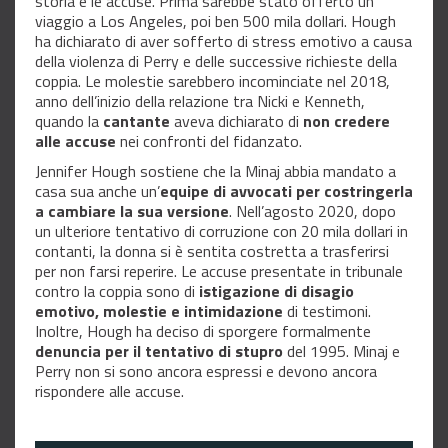
storia e le accuse. Prima sarebbe stato offerto un
viaggio a Los Angeles, poi ben 500 mila dollari. Hough
ha dichiarato di aver sofferto di stress emotivo a causa
della violenza di Perry e delle successive richieste della
coppia. Le molestie sarebbero incominciate nel 2018,
anno dell’inizio della relazione tra Nicki e Kenneth,
quando la
cantante
aveva dichiarato di
non credere
alle accuse
nei confronti del fidanzato.
Jennifer Hough sostiene che la Minaj abbia mandato a
casa sua anche un’
equipe di avvocati per costringerla
a cambiare la sua versione
. Nell’agosto 2020, dopo
un ulteriore tentativo di corruzione con 20 mila dollari in
contanti, la donna si è sentita costretta a trasferirsi
per non farsi reperire. Le accuse presentate in tribunale
contro la coppia sono di
istigazione di disagio
emotivo, molestie e intimidazione
di testimoni.
Inoltre, Hough ha deciso di sporgere formalmente
denuncia per il tentativo di stupro
del 1995. Minaj e
Perry non si sono ancora espressi e devono ancora
rispondere alle accuse.