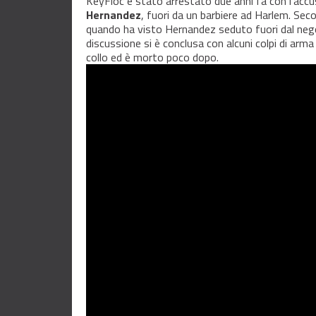
KeyFloc è stato arrestato due anni fa con l’accu
Hernandez
, fuori da un barbiere ad Harlem. Sec
quando ha visto Hernandez seduto fuori dal nego
discussione si è conclusa con alcuni colpi di arm
collo ed è morto poco dopo.