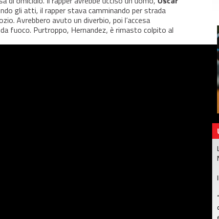
sa di omicidio. Il rapper avrebbe ucciso un uomo,
Oscar
ondo gli atti, il rapper stava camminando per strada
zio. Avrebbero avuto un diverbio, poi l’accesa
a da fuoco. Purtroppo, Hernandez, è rimasto colpito al