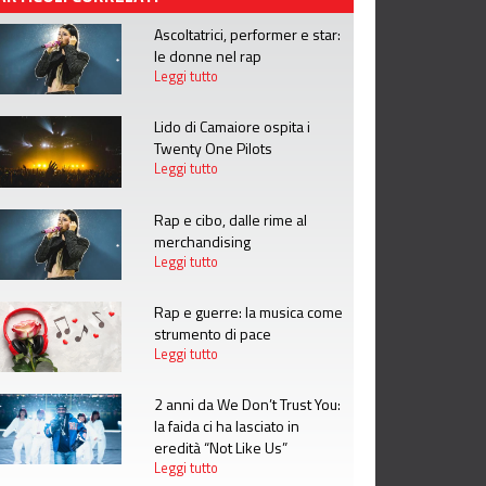
Ascoltatrici, performer e star:
le donne nel rap
Leggi tutto
Lido di Camaiore ospita i
Twenty One Pilots
Leggi tutto
Rap e cibo, dalle rime al
merchandising
Leggi tutto
Rap e guerre: la musica come
strumento di pace
Leggi tutto
2 anni da We Don’t Trust You:
la faida ci ha lasciato in
eredità “Not Like Us”
Leggi tutto