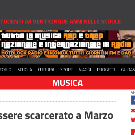
 STUDENTI DA VENTICINQUE ANNI NELLE SCUOLE
ITORIO
SCUOLA
CULTURA
SPORT
VIAGGI
PROGETTI
GUIDA
MUSICA
SE
ssere scarcerato a Marzo