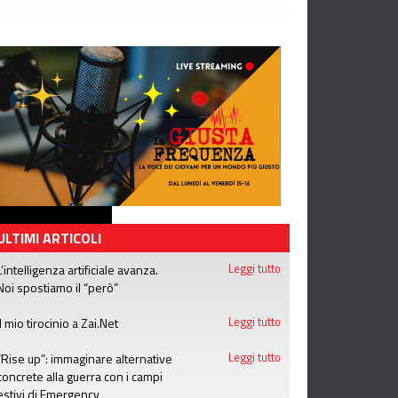
ULTIMI ARTICOLI
L’intelligenza artificiale avanza.
Leggi tutto
Noi spostiamo il “però”
Il mio tirocinio a Zai.Net
Leggi tutto
“Rise up”: immaginare alternative
Leggi tutto
concrete alla guerra con i campi
estivi di Emergency