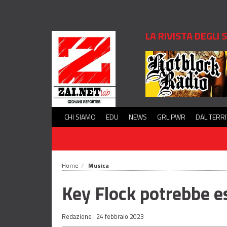
LA RIVISTA DEGLI
CHI SIAMO
EDU
NEWS
GRL PWR
DAL TERR
Home
Musica
Key Flock potrebbe e
Redazione |
24 febbraio 2023