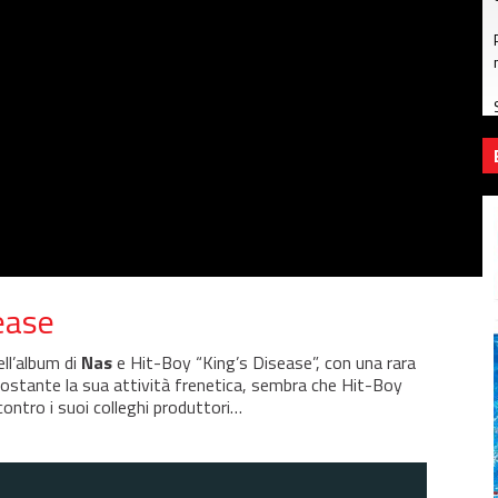
sease
ell’album di
Nas
e Hit-Boy “King’s Disease”, con una rara
onostante la sua attività frenetica, sembra che Hit-Boy
ontro i suoi colleghi produttori…