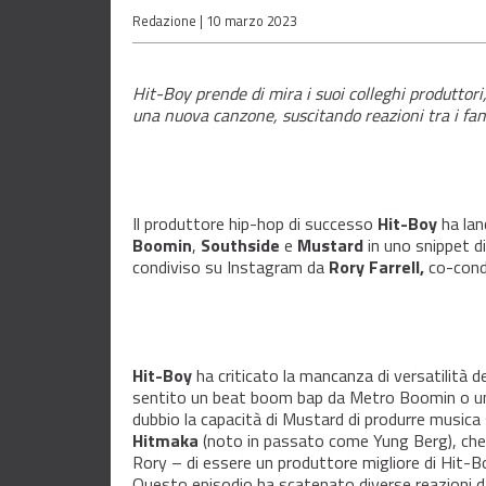
Redazione |
10 marzo 2023
Hit-Boy prende di mira i suoi colleghi produttor
una nuova canzone, suscitando reazioni tra i fan 
Il produttore hip-hop di successo
Hit-Boy
ha lan
Boomin
,
Southside
e
Mustard
in uno snippet di
condiviso su Instagram da
Rory Farrell,
co-cond
Hit-Boy
ha criticato la mancanza di versatilità d
sentito un beat boom bap da Metro Boomin o un
dubbio la capacità di Mustard di produrre musica 
Hitmaka
(noto in passato come Yung Berg), che 
Rory – di essere un produttore migliore di Hit-B
Questo episodio ha scatenato diverse reazioni d