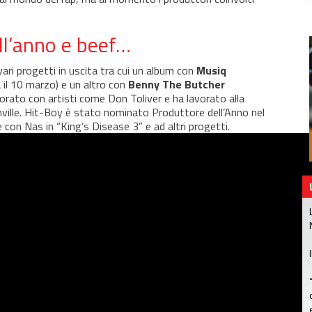
ll’anno e beef…
ari progetti in uscita tra cui un album con
Musiq
a il 10 marzo) e un altro con
Benny The Butcher
orato con artisti come Don Toliver e ha lavorato alla
mville. Hit-Boy è stato nominato Produttore dell’Anno nel
con Nas in “King’s Disease 3” e ad altri progetti.