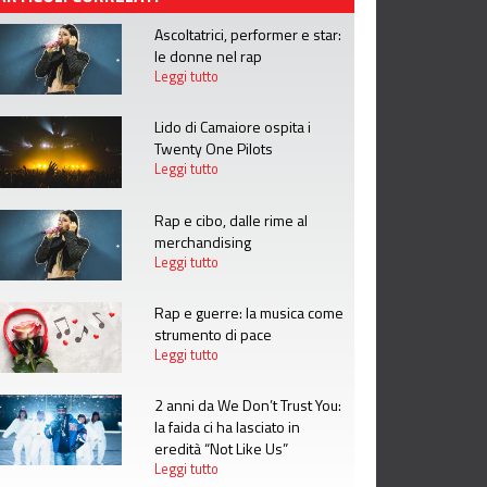
Ascoltatrici, performer e star:
le donne nel rap
Leggi tutto
Lido di Camaiore ospita i
Twenty One Pilots
Leggi tutto
Rap e cibo, dalle rime al
merchandising
Leggi tutto
Rap e guerre: la musica come
strumento di pace
Leggi tutto
2 anni da We Don’t Trust You:
la faida ci ha lasciato in
eredità “Not Like Us”
Leggi tutto