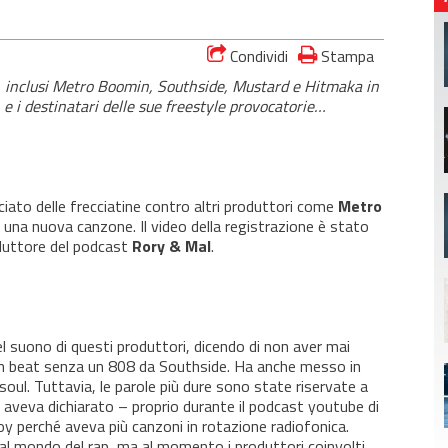
Condividi
Stampa
i, inclusi Metro Boomin, Southside, Mustard e Hitmaka in
e i destinatari delle sue freestyle provocatorie…
ciato delle frecciatine contro altri produttori come
Metro
 una nuova canzone. Il video della registrazione è stato
uttore del podcast
Rory & Mal
.
el suono di questi produttori, dicendo di non aver mai
 beat senza un 808 da Southside. Ha anche messo in
soul. Tuttavia, le parole più dure sono state riservate a
aveva dichiarato – proprio durante il podcast youtube di
oy perché aveva più canzoni in rotazione radiofonica.
al mondo del rap, ma al momento i produttori coinvolti