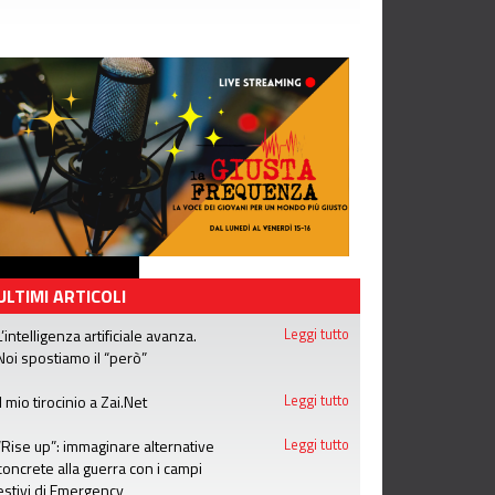
ULTIMI ARTICOLI
L’intelligenza artificiale avanza.
Leggi tutto
Noi spostiamo il “però”
Il mio tirocinio a Zai.Net
Leggi tutto
“Rise up”: immaginare alternative
Leggi tutto
concrete alla guerra con i campi
estivi di Emergency