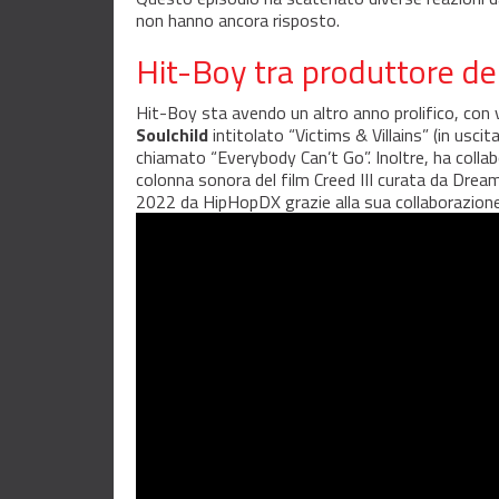
non hanno ancora risposto.
Hit-Boy tra produttore de
Hit-Boy sta avendo un altro anno prolifico, con v
Soulchild
intitolato “Victims & Villains” (in uscit
chiamato “Everybody Can’t Go”. Inoltre, ha collab
colonna sonora del film Creed III curata da Drea
2022 da HipHopDX grazie alla sua collaborazione 