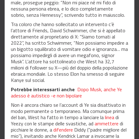
male, prosegue peggio: “Non mi piace né mi fido di
nessuna persona ebrea, e lo dico completamente
sobrio, senza Hennessy”, scrivendo tutto in maiuscolo.
Tra coloro che hanno sollecitato un intervento c’è
l’attore di Friends, David Schwimmer, che si è appellato
direttamente al proprietario di X: “Siamo tornati al
2022”, ha scritto Schwimmer, “Non possiamo impedire a
un bigotto squilibrato di vomitare odio e ignoranza… ma
possiamo impedirgli di avere un megafono, signor
Musk”. L’attore ha sottolineato che West ha 32,7
milioni di follower su X—più del doppio della popolazione
ebraica mondiale. Lo stesso Elon ha smesso di seguire
Kanye sul social.
Potrebbe interessarti anche
Dopo Musk, anche Ye
adesso è autistico -e non bipolare
Non è ancora chiaro se l’account di Ye sia disattivato in
modo permanente o temporaneo. Ma comunque prima
del ban, West ha fatto in tempo a lanciare la
linea
di
Yeezy con le stampe delle svastiche, ad
ammettere
di
picchiare le donne, a
difendere
Diddy (“padre migliore del
mio”), invitando anche Kendrick Lamar a invocarne la