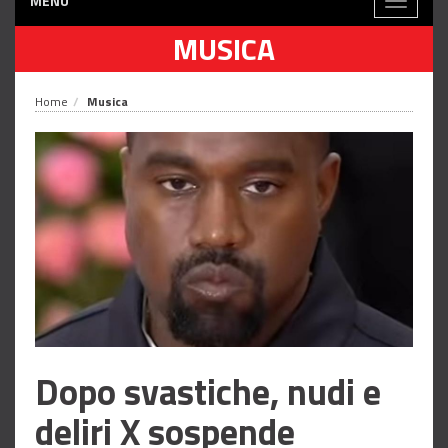
MENÙ
Toggle
navigati
MUSICA
Home
Musica
Dopo svastiche, nudi e
deliri X sospende