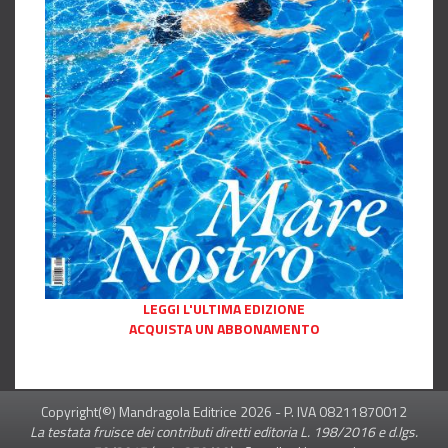
LEGGI L'ULTIMA EDIZIONE
ACQUISTA UN ABBONAMENTO
Copyright(©) Mandragola Editrice
2026
- P. IVA 08211870012
La testata fruisce dei contributi diretti editoria L. 198/2016 e d.lgs.