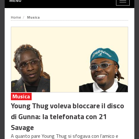
MENÙ
Toggle
navigati
Home
Musica
Musica
Young Thug voleva bloccare il disco
di Gunna: la telefonata con 21
Savage
A quanto pare Young Thug si sfogava con l’amico e