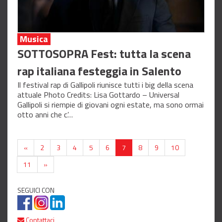
Musica
SOTTOSOPRA Fest: tutta la scena
rap italiana festeggia in Salento
Il festival rap di Gallipoli riunisce tutti i big della scena
attuale Photo Credits: Lisa Gottardo – Universal
Gallipoli si riempie di giovani ogni estate, ma sono ormai
otto anni che c’…
«
2
3
4
5
6
7
8
9
10
11
»
SEGUICI CON
Contattaci