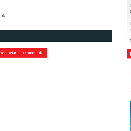
tok
in per inviare un commento