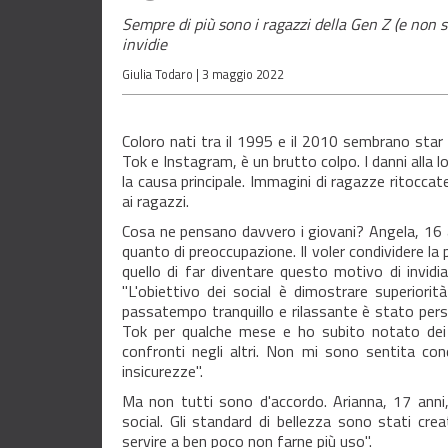
Sempre di più sono i ragazzi della Gen Z (e non so
invidie
Giulia Todaro |
3 maggio 2022
Coloro nati tra il 1995 e il 2010 sembrano star
Tok e Instagram, è un brutto colpo. I danni alla 
la causa principale. Immagini di ragazze ritocca
ai ragazzi.
Cosa ne pensano davvero i giovani? Angela, 16 
quanto di preoccupazione. Il voler condividere la p
quello di far diventare questo motivo di invidi
"L'obiettivo dei social è dimostrare superiorità 
passatempo tranquillo e rilassante è stato perso
Tok per qualche mese e ho subito notato dei 
confronti negli altri. Non mi sono sentita con
insicurezze".
Ma non tutti sono d'accordo. Arianna, 17 anni,
social. Gli standard di bellezza sono stati c
servire a ben poco non farne più uso".