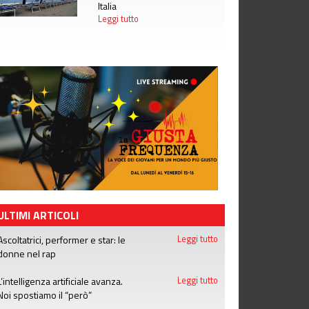
Italia
Leggi tutto
ULTIMI ARTICOLI
Ascoltatrici, performer e star: le
Leggi tutto
donne nel rap
L’intelligenza artificiale avanza.
Leggi tutto
Noi spostiamo il “però”