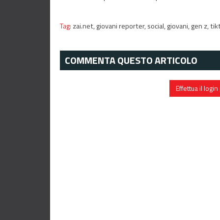
Tag:
zai.net,
giovani reporter,
social,
giovani,
gen z,
tik
COMMENTA QUESTO ARTICOLO
Effettua il log