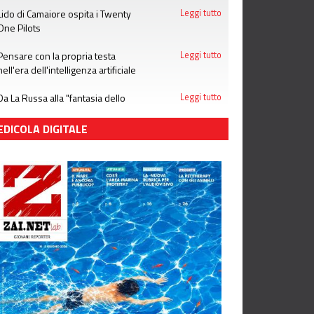
Lido di Camaiore ospita i Twenty
Leggi tutto
One Pilots
Pensare con la propria testa
Leggi tutto
nell'era dell'intelligenza artificiale
Da La Russa alla "fantasia dello
Leggi tutto
stupro": notizie che le donne non
meritano
EDICOLA DIGITALE