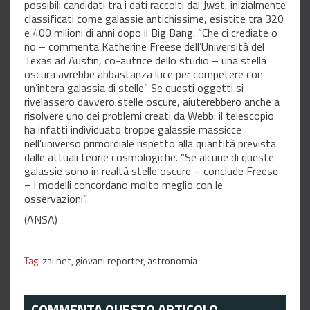
possibili candidati tra i dati raccolti dal Jwst, inizialmente
classificati come galassie antichissime, esistite tra 320
e 400 milioni di anni dopo il Big Bang. “Che ci crediate o
no – commenta Katherine Freese dell’Università del
Texas ad Austin, co-autrice dello studio – una stella
oscura avrebbe abbastanza luce per competere con
un’intera galassia di stelle”. Se questi oggetti si
rivelassero davvero stelle oscure, aiuterebbero anche a
risolvere uno dei problemi creati da Webb: il telescopio
ha infatti individuato troppe galassie massicce
nell’universo primordiale rispetto alla quantità prevista
dalle attuali teorie cosmologiche. “Se alcune di queste
galassie sono in realtà stelle oscure – conclude Freese
– i modelli concordano molto meglio con le
osservazioni”.
(ANSA)
Tag:
zai.net,
giovani reporter,
astronomia
COMMENTA QUESTO ARTICOLO