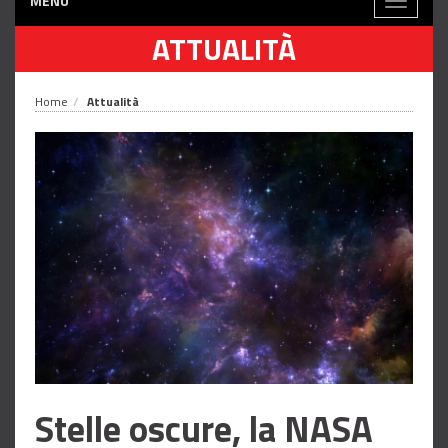
MENÙ
Toggle
navigati
ATTUALITÀ
Home
Attualità
Stelle oscure, la NASA