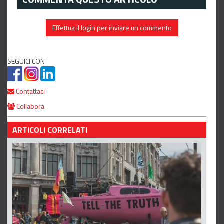
Effettua il login per inviare un commento
SEGUICI CON
Contattaci
Collabora
ARTICOLI CORRELATI