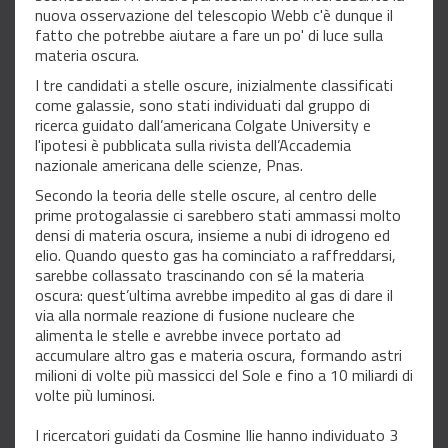
nuova osservazione del telescopio Webb c'è dunque il
fatto che potrebbe aiutare a fare un po' di luce sulla
materia oscura.
I tre candidati a stelle oscure, inizialmente classificati
come galassie, sono stati individuati dal gruppo di
ricerca guidato dall’americana Colgate University e
l'ipotesi è pubblicata sulla rivista dell’Accademia
nazionale americana delle scienze, Pnas.
Secondo la teoria delle stelle oscure, al centro delle
prime protogalassie ci sarebbero stati ammassi molto
densi di materia oscura, insieme a nubi di idrogeno ed
elio. Quando questo gas ha cominciato a raffreddarsi,
sarebbe collassato trascinando con sé la materia
oscura: quest’ultima avrebbe impedito al gas di dare il
via alla normale reazione di fusione nucleare che
alimenta le stelle e avrebbe invece portato ad
accumulare altro gas e materia oscura, formando astri
milioni di volte più massicci del Sole e fino a 10 miliardi di
volte più luminosi.
I ricercatori guidati da Cosmine Ilie hanno individuato 3