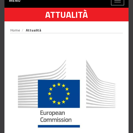
MENÙ
Toggle
navigati
ATTUALITÀ
Home
Attualità