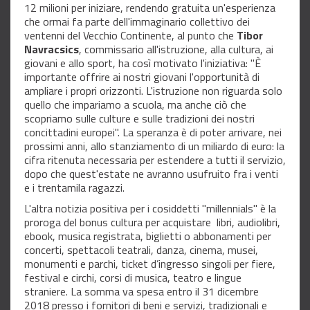
12 milioni per iniziare, rendendo gratuita un'esperienza
che ormai fa parte dell'immaginario collettivo dei
ventenni del Vecchio Continente, al punto che
Tibor
Navracsics
, commissario all'istruzione, alla cultura, ai
giovani e allo sport, ha così motivato l'iniziativa: "È
importante offrire ai nostri giovani l'opportunità di
ampliare i propri orizzonti. L'istruzione non riguarda solo
quello che impariamo a scuola, ma anche ciò che
scopriamo sulle culture e sulle tradizioni dei nostri
concittadini europei". La speranza è di poter arrivare, nei
prossimi anni, allo stanziamento di un miliardo di euro: la
cifra ritenuta necessaria per estendere a tutti il servizio,
dopo che quest'estate ne avranno usufruito fra i venti
e i trentamila ragazzi.
L'altra notizia positiva per i cosiddetti "millennials" è la
proroga del bonus cultura per acquistare libri, audiolibri,
ebook, musica registrata, biglietti o abbonamenti per
concerti, spettacoli teatrali, danza, cinema, musei,
monumenti e parchi, ticket d’ingresso singoli per fiere,
festival e circhi, corsi di musica, teatro e lingue
straniere. La somma va spesa entro il 31 dicembre
2018 presso i fornitori di beni e servizi, tradizionali e