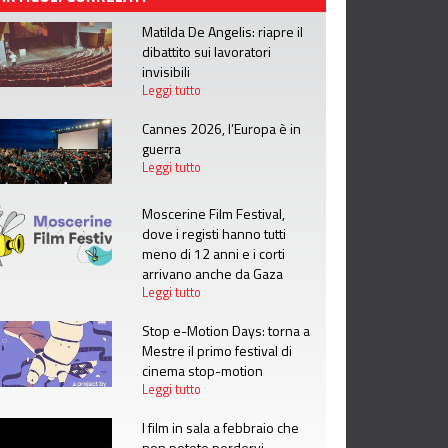
Matilda De Angelis: riapre il
dibattito sui lavoratori
invisibili
Leggi tutto
Cannes 2026, l’Europa è in
guerra
Leggi tutto
Moscerine Film Festival,
dove i registi hanno tutti
meno di 12 anni e i corti
arrivano anche da Gaza
Leggi tutto
Stop e-Motion Days: torna a
Mestre il primo festival di
cinema stop-motion
Leggi tutto
I film in sala a febbraio che
non potete perdervi