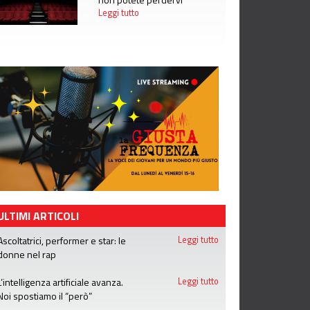
Leggi tutto
ULTIMI ARTICOLI
Ascoltatrici, performer e star: le
Leggi tutto
donne nel rap
L’intelligenza artificiale avanza.
Leggi tutto
Noi spostiamo il “però”