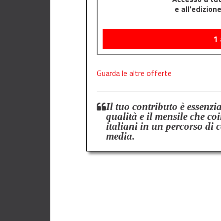
e all'edizion
1
Guarda le altre offerte
Il tuo contributo è essenzi
qualità e il mensile che co
italiani in un percorso di 
media.