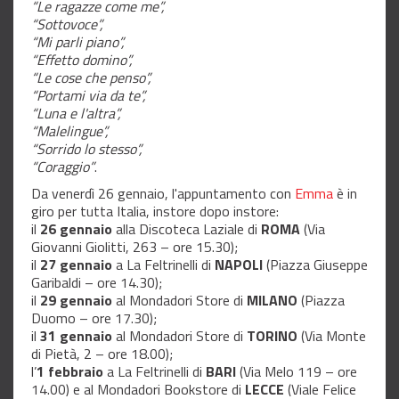
“Le ragazze come me”,
“Sottovoce”,
“Mi parli piano”,
“Effetto domino”,
“Le cose che penso”,
“Portami via da te”,
“Luna e l'altra”,
“Malelingue”,
“Sorrido lo stesso”,
“Coraggio”
.
Da venerdì 26 gennaio, l'appuntamento con
Emma
è in
giro per tutta Italia, instore dopo instore:
il
26 gennaio
alla Discoteca Laziale di
ROMA
(Via
Giovanni Giolitti, 263 – ore 15.30);
il
27 gennaio
a La Feltrinelli di
NAPOLI
(Piazza Giuseppe
Garibaldi – ore 14.30);
il
29 gennaio
al Mondadori Store di
MILANO
(Piazza
Duomo – ore 17.30);
il
31 gennaio
al Mondadori Store di
TORINO
(Via Monte
di Pietà, 2 – ore 18.00);
l’
1 febbraio
a La Feltrinelli di
BARI
(Via Melo 119 – ore
14.00) e al Mondadori Bookstore di
LECCE
(Viale Felice