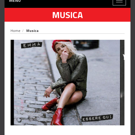
MENÙ
Toggle
navigati
MUSICA
Home
Musica