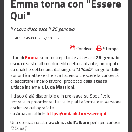
Emma torna con "Essere
Qui"
Il nuovo disco esce il 26 gennaio
Chiara Colasanti |
23 gennaio 2018
Condividi
Stampa
I fan di
Emma
sono in trepidante attesa: il
26 gennaio
uscirà il sesto album di inediti della cantante, anticipato
da qualche settimana dal singolo "
L'Isola
", singolo dalle
sonorità inattese che sta facendo crescere la curiosità
di ascoltare l'intero lavoro, prodotto dalla stessa
artista insieme a
Luca Mattioni
.
Il disco è già disponibile e in pre-save su Spotify; lo
trovate in preorder su tutte le piattaforme e in versione
esclusiva autografata
su Amazon al link:
https://umi.lnk.to/esserequi
.
Una sbirciatina alla
tracklist dell'album
per i più curiosi:
“L'isola”,