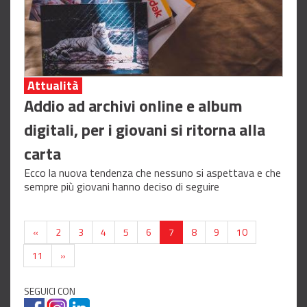
Attualità
Addio ad archivi online e album
digitali, per i giovani si ritorna alla
carta
Ecco la nuova tendenza che nessuno si aspettava e che
sempre più giovani hanno deciso di seguire
«
2
3
4
5
6
7
8
9
10
11
»
SEGUICI CON