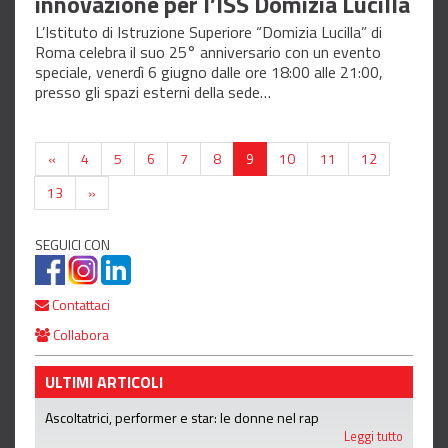
innovazione per l’ISS Domizia Lucilla
L’Istituto di Istruzione Superiore “Domizia Lucilla” di
Roma celebra il suo 25° anniversario con un evento
speciale, venerdì 6 giugno dalle ore 18:00 alle 21:00,
presso gli spazi esterni della sede…
«
4
5
6
7
8
9
10
11
12
13
»
SEGUICI CON
Contattaci
Collabora
ULTIMI ARTICOLI
Ascoltatrici, performer e star: le donne nel rap
Leggi tutto