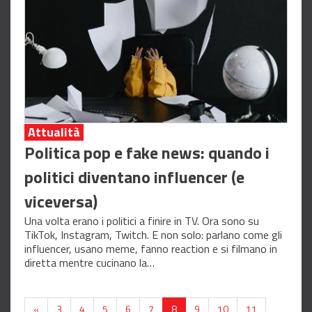
Attualità
Politica pop e fake news: quando i
politici diventano influencer (e
viceversa)
Una volta erano i politici a finire in TV. Ora sono su
TikTok, Instagram, Twitch. E non solo: parlano come gli
influencer, usano meme, fanno reaction e si filmano in
diretta mentre cucinano la…
«
3
4
5
6
7
8
9
10
11