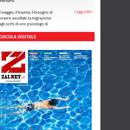
meritano
Il viaggio, il trauma, il bisogno di
Leggi tutto
essere ascoltati: la migrazione
agli occhi di uno psicologo di
LGNET
EDICOLA DIGITALE
Che cosa leggere sotto
Leggi tutto
l'ombrellone: i consigli per il mese
di giugno