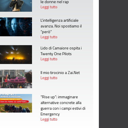
le donne nel rap
Leggi tutto
L’intelligenza artificiale
avanza. Noi spostiamo il
“però”
Leggi tutto
Lido di Camaiore ospita i
Twenty One Pilots
Leggi tutto
Il mio tirocinio a Zai.Net
Leggi tutto
“Rise up”: immaginare
alternative concrete alla
guerra con i campi estivi di
Emergency
Leggi tutto