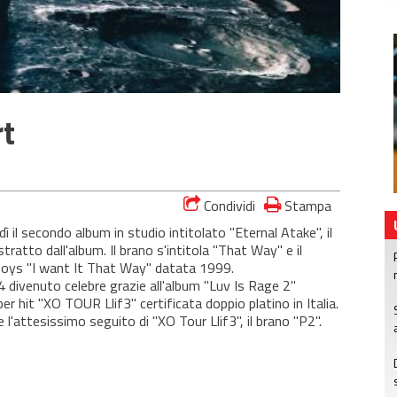
rt
Condividi
Stampa
 il secondo album in studio intitolato "Eternal Atake", il
tratto dall'album. Il brano s'intitola "That Way" e il
t Boys "I want It That Way" datata 1999.
94 divenuto celebre grazie all'album "Luv Is Rage 2"
r hit "XO TOUR Llif3" certificata doppio platino in Italia.
l'attesissimo seguito di "XO Tour Llif3", il brano "P2".