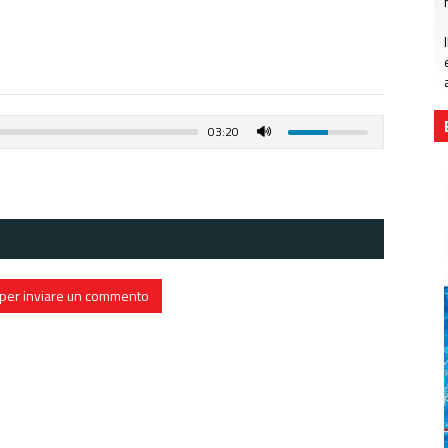
03:20
in per inviare un commento