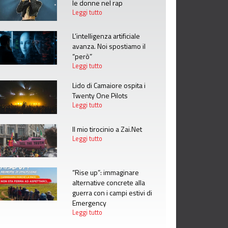
le donne nel rap
Leggi tutto
L’intelligenza artificiale
avanza. Noi spostiamo il
“però”
Leggi tutto
Lido di Camaiore ospita i
Twenty One Pilots
Leggi tutto
Il mio tirocinio a Zai.Net
Leggi tutto
“Rise up”: immaginare
alternative concrete alla
guerra con i campi estivi di
Emergency
Leggi tutto