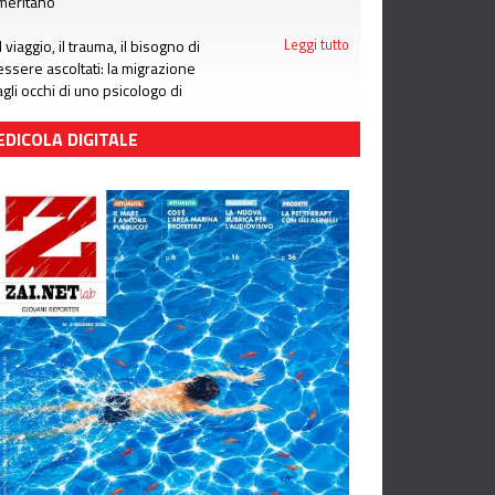
meritano
Il viaggio, il trauma, il bisogno di
Leggi tutto
essere ascoltati: la migrazione
agli occhi di uno psicologo di
LGNET
EDICOLA DIGITALE
Che cosa leggere sotto
Leggi tutto
l'ombrellone: i consigli per il mese
di giugno