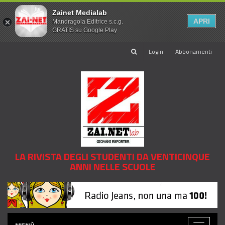
Zainet Medialab
APRI
Mandragola Editrice s.c.g.
GRATIS su Google Play
Login
Abbonamenti
LA RIVISTA DEGLI STUDENTI DA VENTICINQUE
ANNI NELLE SCUOLE