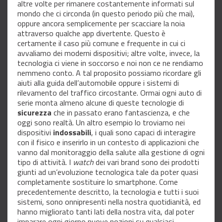
altre volte per rimanere costantemente informati sul
mondo che ci circonda (in questo periodo più che mai),
oppure ancora semplicemente per scacciare la noia
attraverso qualche app divertente. Questo è
certamente il caso più comune e frequente in cui ci
avvaliamo dei moderni dispositivi; altre volte, invece, la
tecnologia ci viene in soccorso e noi non ce ne rendiamo
nemmeno conto. A tal proposito possiamo ricordare gli
aiuti alla guida dell’automobile oppure i sistemi di
rilevamento del traffico circostante. Ormai ogni auto di
serie monta almeno alcune di queste tecnologie di
sicurezza
che in passato erano fantascienza, e che
oggi sono realtà. Un altro esempio lo troviamo nei
dispositivi
indossabili
, i quali sono capaci di interagire
con il fisico e inserirlo in un contesto di applicazioni che
vanno dal monitoraggio della salute alla gestione di ogni
tipo di attività. I
watch
dei vari brand sono dei prodotti
giunti ad un’evoluzione tecnologica tale da poter quasi
completamente sostituire lo smartphone. Come
precedentemente descritto, la tecnologia e tutti i suoi
sistemi, sono onnipresenti nella nostra quotidianità, ed
hanno migliorato tanti lati della nostra vita, dal poter
imparare ogni giorno nuove nozioni su qualsiasi