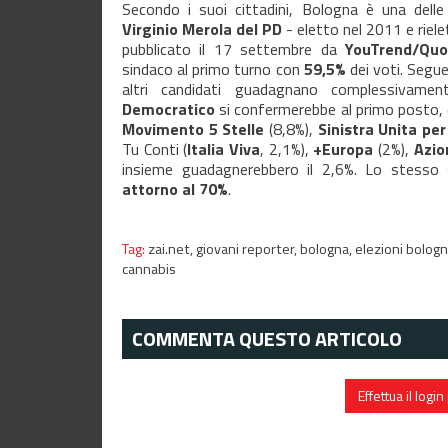
Secondo i suoi cittadini, Bologna è una delle 
Virginio Merola del PD
- eletto nel 2011 e riel
pubblicato il 17 settembre da
YouTrend/Qu
sindaco al primo turno con
59,5%
dei voti. Segu
altri candidati guadagnano complessivamen
Democratico
si confermerebbe al primo posto,
Movimento 5 Stelle
(8,8%),
Sinistra Unita pe
Tu Conti (
Italia Viva
, 2,1%),
+Europa
(2%),
Azio
insieme guadagnerebbero il 2,6%. Lo stesso 
attorno al 70%
.
Tag:
zai.net,
giovani reporter,
bologna,
elezioni bolog
cannabis
COMMENTA QUESTO ARTICOLO
Effettua il log