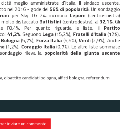
città meglio amministrate d'Italia. Il sindaco uscente,
etto nel 2016 - gode del
56% di popolarità
. Un sondaggio
orum
per Sky TG 24, incorona
Lepore
(centrosinistra)
e molto distaccato
Battistini
(centrodestra), al
32,1%
. Gli
te l'8,4%. Per quanto riguarda le liste, il
Partito
 col
41,2%
. Seguono
Lega
(15,2%),
Fratelli d'Italia
(12%),
r Bologna
(5,7%),
Forza Italia
(5,5%),
Verdi
(2,9%), Anche
ne
(1,2%),
Coraggio Italia
(0,7%). Le altre liste sommate
sondaggio rileva la
popolarità della giunta uscente
na,
dibattito candidati bologna,
affitti bologna,
referendum
in per inviare un commento