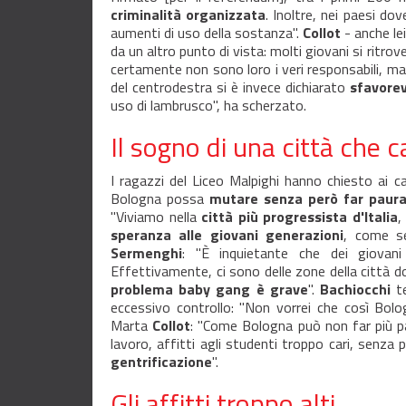
criminalità organizzata
. Inoltre, nei paesi do
aumenti di uso della sostanza".
Collot
- anche le
da un altro punto di vista: molti giovani si ritro
certamente non sono loro i veri responsabili, m
del centrodestra si è invece dichiarato
sfavore
uso di lambrusco", ha scherzato.
Il sogno di una città che
I ragazzi del Liceo Malpighi hanno chiesto ai
Bologna possa
mutare senza però far paur
"Viviamo nella
città più progressista d'Italia
,
speranza alle giovani generazioni
, come s
Sermenghi
: "È inquietante che dei giovan
Effettivamente, ci sono delle zone della città do
problema baby gang è grave
".
Bachiocchi
te
eccessivo controllo: "Non vorrei che così Bol
Marta
Collot
: "Come Bologna può non far più 
lavoro, affitti agli studenti troppo cari, senza p
gentrificazione
".
Gli affitti troppo alti