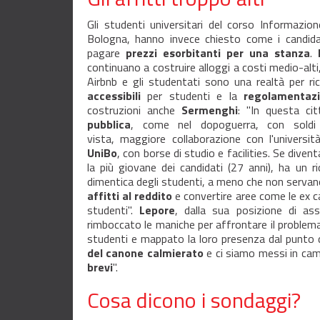
Gli studenti universitari del corso Informazion
Bologna, hanno invece chiesto come i candidat
pagare
prezzi esorbitanti per una stanza
.
continuano a costruire alloggi a costi medio-alti
Airbnb e gli studentati sono una realtà per r
accessibili
per studenti e la
regolamentaz
costruzioni anche
Sermenghi
: "In questa ci
pubblica
, come nel dopoguerra, con soldi 
vista, maggiore collaborazione con l'universi
UniBo
, con borse di studio e facilities. Se diven
la più giovane dei candidati (27 anni), ha un r
dimentica degli studenti, a meno che non servan
affitti al reddito
e convertire aree come le ex 
studenti".
Lepore
, dalla sua posizione di as
rimboccato le maniche per affrontare il problema:
studenti e mappato la loro presenza dal punto d
del canone calmierato
e ci siamo messi in cam
brevi
".
Cosa dicono i sondaggi?