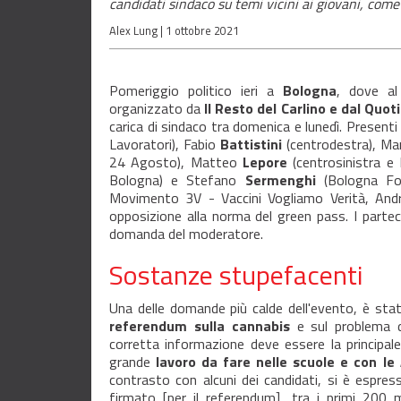
candidati sindaco su temi vicini ai giovani, come
Alex Lung |
1 ottobre 2021
Pomeriggio politico ieri a
Bologna
, dove al
organizzato da
Il Resto del Carlino e dal Quo
carica di sindaco tra domenica e lunedì. Presenti
Lavoratori), Fabio
Battistini
(centrodestra), M
24 Agosto), Matteo
Lepore
(centrosinistra e
Bologna) e Stefano
Sermenghi
(Bologna For
Movimento 3V - Vaccini Vogliamo Verità, An
opposizione alla norma del green pass. I parte
domanda del moderatore.
Sostanze stupefacenti
Una delle domande più calde dell'evento, è stata
referendum sulla cannabis
e sul problema 
corretta informazione deve essere la principal
grande
lavoro da fare nelle scuole e con le
contrasto con alcuni dei candidati, si è espre
firmato [per il referendum], tra i primi 200 m