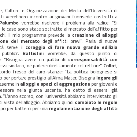
e, Culture e Organizzazione dei Media dell'Università di
i verrebbero incontro ai giovani fuorisede costretti a
Palumbo
vorrebbe risolvere il problema alla radice: "Si
, le case sono state sottratte al mercato dell'affitto per
icchi. Il mio programma prevede la
creazione di alloggi
ione del mercato
degli affitti brevi". Parla di nuove
ttà serve il
coraggio di fare nuova grande edilizia
pubblici".
Battistini
vorrebbe, da questo punto di
tà: "Bisogna avere un
patto di corresponsabilità con
tassi sindaco, ne parlerei direttamente col rettore".
Collot
,
icordo fresco del caro-stanze: "La politica bolognese si
o per portare prestigio all'Alma Mater. Bisogna
legare gli
caserme in
alloggi e spazi di aggregazione
per giovani e
sessore nella giunta uscente, ha detto di essersi già
 "L'anno scorso, con l'università abbiamo intervistato gli
i vista dell'alloggio. Abbiamo quindi
cambiato le regole
po per batterci per una
regolamentazione degli affitti