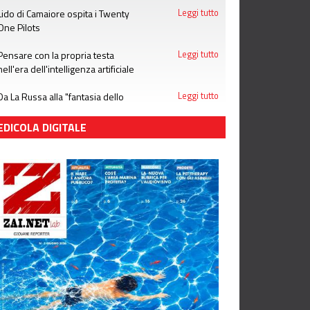
Lido di Camaiore ospita i Twenty
Leggi tutto
One Pilots
Pensare con la propria testa
Leggi tutto
nell'era dell'intelligenza artificiale
Da La Russa alla "fantasia dello
Leggi tutto
stupro": notizie che le donne non
meritano
EDICOLA DIGITALE