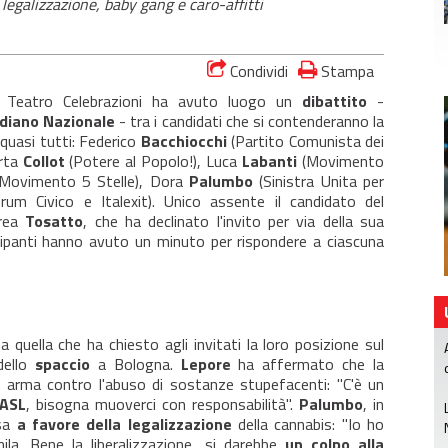
 legalizzazione, baby gang e caro-affitti
Condividi
Stampa
 Teatro Celebrazioni ha avuto luogo un
dibattito
-
tidiano Nazionale
- tra i candidati che si contenderanno la
 quasi tutti: Federico
Bacchiocchi
(Partito Comunista dei
arta
Collot
(Potere al Popolo!), Luca
Labanti
(Movimento
 Movimento 5 Stelle), Dora
Palumbo
(Sinistra Unita per
um Civico e Italexit). Unico assente il candidato del
drea
Tosatto
, che ha declinato l'invito per via della sua
cipanti hanno avuto un minuto per rispondere a ciascuna
 quella che ha chiesto agli invitati la loro posizione sul
dello
spaccio
a Bologna.
Lepore
ha affermato che la
e arma contro l'abuso di sostanze stupefacenti: "C'è un
 ASL
, bisogna muoverci con responsabilità".
Palumbo
, in
ssa
a favore della legalizzazione
della cannabis: "Io ho
ila. Bene la liberalizzazione, si darebbe
un colpo alla