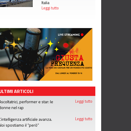
Italia
Leggi tutto
ULTIMI ARTICOLI
Ascoltatrici, performer e star: le
Leggi tutto
donne nel rap
L’intelligenza artificiale avanza.
Leggi tutto
Noi spostiamo il “però”