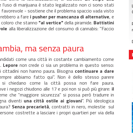
ve l'uso di marijuana è stato legalizzato non ci sono stati
i favorevole - sostiene che il problema spaccio vada visto
verebbero a fare
i pusher per mancanza di alternative
, e
a coloro che stanno
"al vertice"
della piramide.
Battistini
vole
alla liberalizzazione del consumo di cannabis: "Faccio
 cambia, ma senza paura
 candidati come una città in costante cambiamento come
a
.
Lepore
non crede ci sia un problema in questo senso:
 i cittadini non hanno paura. Bisogna
continuare a dare
empre abbiamo fatto qui". Non è dello stesso parere
i si chiedano come la città possa non fare paura.
ve i negozi chiudono alle 17 e poi non si può più girare:
il
me che "maggiore sicurezza" si possa però tradurre in
ogna diventi
una città ostile ai giovani
". Più ideologica
paura?
Senza precarietà
, contratti in nero, molestie sul
ersone costrette a lasciare i propri quartieri per via della