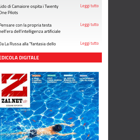
Lido di Camaiore ospita i Twenty
Leggi tutto
One Pilots
Pensare con la propria testa
Leggi tutto
nell'era dell'intelligenza artificiale
Da La Russa alla "fantasia dello
Leggi tutto
stupro": notizie che le donne non
meritano
EDICOLA DIGITALE