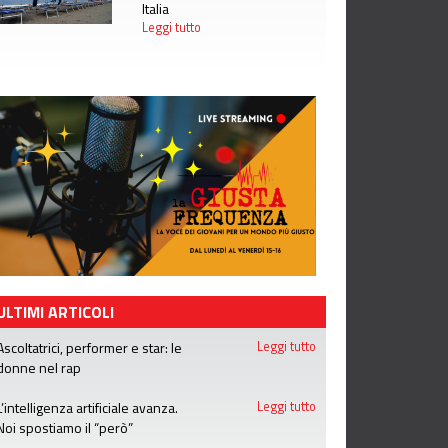
Italia
Leggi tutto
ULTIMI ARTICOLI
Ascoltatrici, performer e star: le
Leggi tutto
donne nel rap
L’intelligenza artificiale avanza.
Leggi tutto
Noi spostiamo il “però”