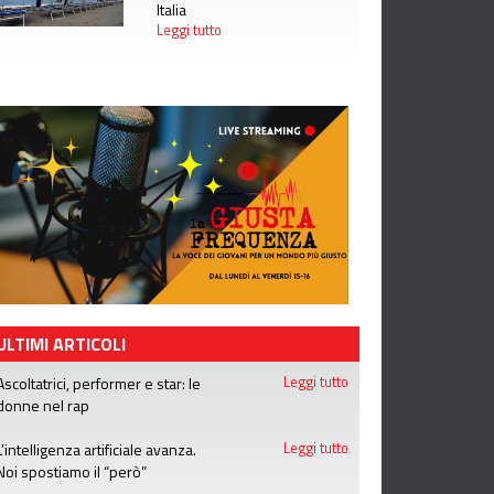
Italia
Leggi tutto
ULTIMI ARTICOLI
Ascoltatrici, performer e star: le
Leggi tutto
donne nel rap
L’intelligenza artificiale avanza.
Leggi tutto
Noi spostiamo il “però”