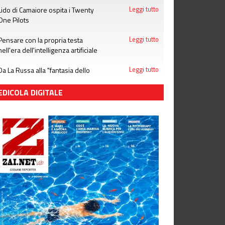
Lido di Camaiore ospita i Twenty
Leggi tutto
One Pilots
Pensare con la propria testa
Leggi tutto
nell'era dell'intelligenza artificiale
Da La Russa alla "fantasia dello
Leggi tutto
stupro": notizie che le donne non
meritano
EDICOLA DIGITALE