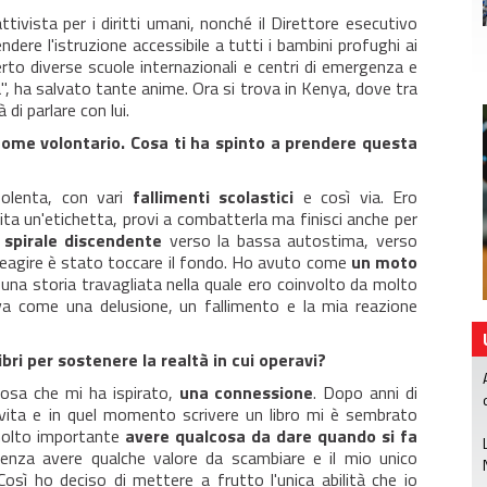
tivista per i diritti umani, nonché il Direttore esecutivo
endere l'istruzione accessibile a tutti i bambini profughi ai
erto diverse scuole internazionali e centri di emergenza e
", ha salvato tante anime. Ora si trova in Kenya, dove tra
 di parlare con lui.
 come volontario. Cosa ti ha spinto a prendere questa
olenta, con vari
fallimenti scolastici
e così via. Ero
uita un'etichetta, provi a combatterla ma finisci anche per
spirale discendente
verso la bassa autostima, verso
a reagire è stato toccare il fondo. Ho avuto come
un moto
a una storia travagliata nella quale ero coinvolto da molto
a come una delusione, un fallimento e la mia reazione
libri per sostenere la realtà in cui operavi?
cosa che mi ha ispirato,
una connessione
. Dopo anni di
vita e in quel momento scrivere un libro mi è sembrato
molto importante
avere qualcosa da dare quando si fa
enza avere qualche valore da scambiare e il mio unico
Così ho deciso di mettere a frutto l'unica abilità che io