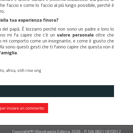
 che faccio e come lo faccio al più lungo possibile, perché è
ro.
 della tua esperienza finora?
a del papà. È bizzarro perché non sono un padre e loro lo
no mi fa capire che c'è un
valore personale
oltre che
 io mi comporto come un insegnante, e come è giusto che
i. Ma sono questi gesti che ti fanno capire che questa non è
 famiglia
.
ato,
africa,
still i rise ong
in per inviare un commento
Copyright(©) Mandragola Editrice
2026
- P. IVA 08211870012