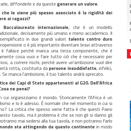
tarle, diffonderle e da queste
generare un valore
.
re che le viene più spesso associato è la rigidità dei
ere ai ragazzi?
il
Baccalaureato internazionale
, che è un modello
adizionale, decisamente più umano e meno accademico. Il
semplificato in due grandi valori:
talento contro duro
 propensione o è più importante diventare bravi attraverso
o è fallace perché manca una terza componente, che è
amente cosa vuoi e fare tutto ciò che è necessario per
osi, a correre rischi; perché avere un'ambizione vuol dire
ietà rotta, costituita da
persone insoddisfatte
, infelici,
. Se manca l'ambizione, il tuo talento andrà sprecato.
rtice dei Capi di Stato appartenenti al G20. Dell'Africa
 Cosa ne pensi?
 cui organizziamo il mondo. Storicamente l'Africa è un
nialismo e lo è adesso. È normale che nel momento in cui si
 no? La critica che spesso viene fatta è che questi Paesi
esto tavolo, ma il problema è che se non gli si danno gli
otranno mai sedersi alla tua tavola, e non potranno farlo
 mondo sta attingendo da questo continente
in modo