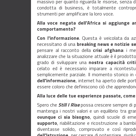
massivo per quanto riguarda le risorse, senza da
condotta di business, è totalmente controp
strumenti per amplificare la loro voce.
Alla voce negata dell'Africa si aggiunge 
comportamento?
Con l'informazione
. Questa è veicolata da az
necessitano di una
breaking news e notizie s
pensare al racconto della
crisi afghana
: i m
analizzare che la situazione attuale è il prodot
grado di sviluppare una
nostra capacità crit
celato ed è necessario imparare a ricontestu
semplicemente parziale. Il momento storico in c
dell'informazione
, internet ha aperto delle por
essere coloro che definiscono ciò che apprendon
Alla luce delle tue esperienze passate, come 
Spero che
Still I Rise
possa crescere sempre di p
mantenga i nostri valori e un equilibrio tra gr
ovunque ci sia bisogno
, quindi scuole di em
supporto
, riabilitazione e ricostruzione a bamb
diventasse solido, comprovato e così riprod
dell'Istruzione
, per cercare di potenziare, rivol