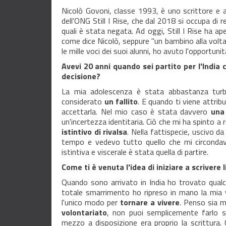
Nicolò Govoni, classe 1993, è uno scrittore e at
dell'ONG Still I Rise, che dal 2018 si occupa di r
quali è stata negata. Ad oggi, Still I Rise ha ap
come dice Nicolò, seppure "un bambino alla volta
le mille voci dei suoi alunni, ho avuto l'opportunità
Avevi 20 anni quando sei partito per l'India
decisione?
La mia adolescenza è stata abbastanza turb
considerato
un fallito
. E quando ti viene attrib
accettarla. Nel mio caso è stata davvero
una 
un'incertezza identitaria. Ciò che mi ha spinto 
istintivo di rivalsa
. Nella fattispecie, uscivo d
tempo e vedevo tutto quello che mi circondav
istintiva e viscerale è stata quella di partire.
Come ti è venuta l'idea di iniziare a scrivere 
Quando sono arrivato in India ho trovato qual
totale smarrimento ho ripreso in mano la mia 
l'unico modo per
tornare a vivere
. Penso sia 
volontariato
, non puoi semplicemente farlo s
mezzo a disposizione era proprio la scrittura. 