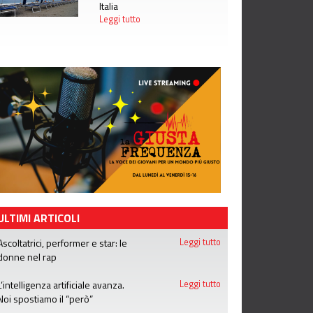
Italia
Leggi tutto
ULTIMI ARTICOLI
Ascoltatrici, performer e star: le
Leggi tutto
donne nel rap
L’intelligenza artificiale avanza.
Leggi tutto
Noi spostiamo il “però”