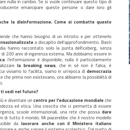
re nulla in cambio. Se si vuole continuare questo tipo di
roducente emancipare queste persone o dare loro gli
anche la disinformazione. Come si combatte questo
iende che hanno bisogno di un introito e per ottenerlo
ensazionalizzate
a discapito dell’approfondimento. Basti
edia hanno raccontato solo la punta dell'iceberg, senza
to di 200 anni di ingerenza esterna. Ma dobbiamo essere in
ica
: l'informazione è disponibile, nulla è particolarmente
alizzare
la breaking news
, che in sé non è falsa, è
ui viviamo lo facilita, siamo in un'epoca di
democrazia
te che prima non esistevano, ora abbiamo la possibilità di
o.
ti vedi nel futuro?
iù e diventare un
centro per l'educazione mondiale
che
andezza ed etica. Una crescita che ci permetta di essere
ergenza, scuole internazionali, una rete che possa
dare
ini di tutto il mondo. Mi piacerebbe che il nostro modello
ucibile da
lavorare anche con il Ministero italiano
uzionare e anche sanare il sistema scolastico. Dal punto di