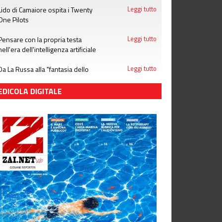
Lido di Camaiore ospita i Twenty
Leggi tutto
One Pilots
Pensare con la propria testa
Leggi tutto
nell'era dell'intelligenza artificiale
Da La Russa alla "fantasia dello
Leggi tutto
stupro": notizie che le donne non
meritano
EDICOLA DIGITALE