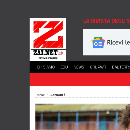
LA RIVISTA DEGLI
CHI SIAMO
EDU
NEWS
GRL PWR
DAL TERR
Home
Attualità