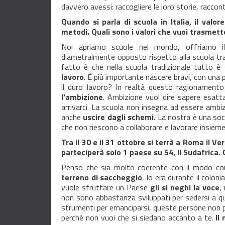
davvero avessi: raccogliere le loro storie, raccon
Quando si parla di scuola in Italia, il valo
metodi. Quali sono i valori che vuoi trasmett
Noi apriamo scuole nel mondo, offriamo 
diametralmente opposto rispetto alla scuola tr
fatto è che nella scuola tradizionale tutto è 
lavoro
. È più importante nascere bravi, con una
il duro lavoro? In realtà questo ragionament
l'ambizione
. Ambizione vuol dire sapere esatt
arrivarci. La scuola non insegna ad essere ambizi
anche
uscire dagli schemi
. La nostra è una soc
che non riescono a collaborare e lavorare insieme
Tra il 30 e il 31 ottobre si terrà a Roma il Ve
parteciperà solo 1 paese su 54, Il Sudafrica.
Penso che sia molto coerente con il modo con
terreno di saccheggio
, lo era durante il colo
vuole sfruttare un Paese
gli si neghi la voce
,
non sono abbastanza sviluppati per sedersi a qu
strumenti per emanciparsi, queste persone non p
perché non vuoi che si siedano accanto a te.
Il