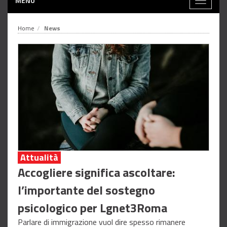
MENÙ
Toggle
navigati
Home
News
Attualità
Accogliere significa ascoltare:
l’importante del sostegno
psicologico per Lgnet3Roma
Parlare di immigrazione vuol dire spesso rimanere