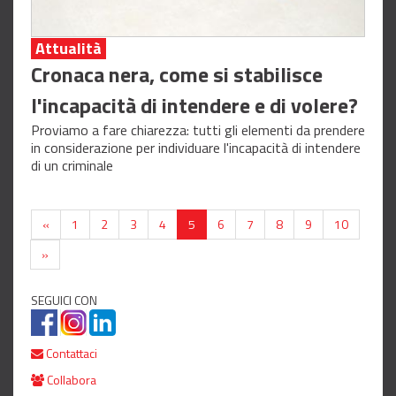
Attualità
Cronaca nera, come si stabilisce
l'incapacità di intendere e di volere?
Proviamo a fare chiarezza: tutti gli elementi da prendere
in considerazione per individuare l'incapacità di intendere
di un criminale
«
1
2
3
4
5
6
7
8
9
10
»
SEGUICI CON
Contattaci
Collabora