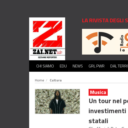
LA RIVISTA DEGLI
CHI SIAMO
EDU
NEWS
GRL PWR
DAL TERR
Home
Cultura
Musica
Un tour nel p
investimenti
statali