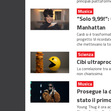
principali piattaform
Musica
“Solo 9,99!”:
Manhattan
Cardi si è trasforma
progetto Vi ricordate
che mettevano la to
Scienza
Cibi ultrapro
La correlazione tra 
non chiarissima
Musica
Prosegue la 
stato il prim
Young Thug è ora ac