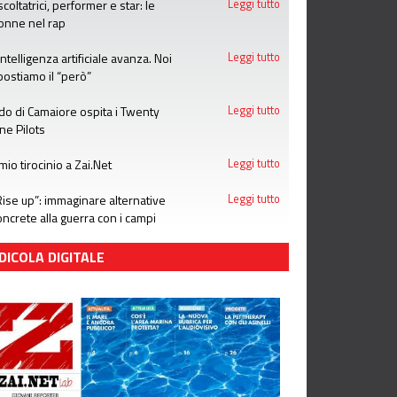
scoltatrici, performer e star: le
Leggi tutto
onne nel rap
’intelligenza artificiale avanza. Noi
Leggi tutto
postiamo il “però”
ido di Camaiore ospita i Twenty
Leggi tutto
ne Pilots
 mio tirocinio a Zai.Net
Leggi tutto
Rise up”: immaginare alternative
Leggi tutto
oncrete alla guerra con i campi
stivi di Emergency
DICOLA DIGITALE