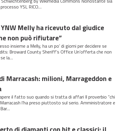
nk Schwichtenberg by Wikimedia Commons Nonostante sia
il processo YSL RICO…
i YNW Melly ha ricevuto dal giudice
he non può rifiutare”
sso insieme a Melly, ha un po’ di giorni per decidere se
dits: Broward County Sheriff’s Office Un’offerta che non
 se la…
 di Marracash: milioni, Marrageddon e
a
re il fatto suo quando si tratta di affari Il proverbio “chi
”, Marracash l’ha preso piuttosto sul serio. Amministratore e
l Bar…
rto di diamanti con hit e classici: il