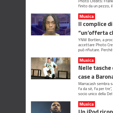
Photo Credits: Fra
finito da un pezzo, 
Musica
Il complice d
“un’offerta c
YNW Bortlen, a proce
accettare Photo Cre
può rifiutare. Perché
Musica
Nelle tasche
case a Baron
Marracash sembra sape
fa da sè, fa per tre
socio unico della De
Musica
Un iPod ricope