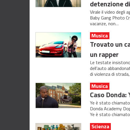
detenzione d
Virale il video degli
Baby Gang Photo Cre
vacanze, non…
Musica
Trovato un ca
un rapper
Le testate insistono
dell’auto abbandonat
di violenza di strada
Musica
Caso Donda: Y
Ye è stato chiamato a
Donda Academy Dopo 
Ye è stato chiamato
Scienza