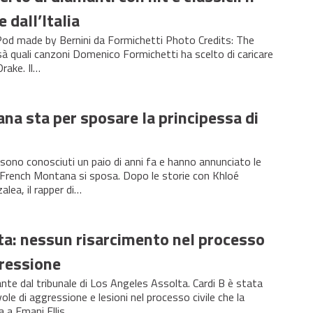
 dall’Italia
iPod made by Bernini da Formichetti Photo Credits: The
 quali canzoni Domenico Formichetti ha scelto di caricare
Drake. Il…
a sta per sposare la principessa di
ono conosciuti un paio di anni fa e hanno annunciato le
French Montana si sposa. Dopo le storie con Khloé
lea, il rapper di…
ta: nessun risarcimento nel processo
gressione
ante dal tribunale di Los Angeles Assolta. Cardi B è stata
ole di aggressione e lesioni nel processo civile che la
 a Emani Ellis,…