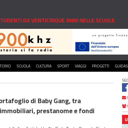
 STUDENTI DA VENTICINQUE ANNI NELLE SCUOLE
ITORIO
SCUOLA
CULTURA
SPORT
VIAGGI
PROGETTI
GUIDA
SEG
C
ortafoglio di Baby Gang, tra
 immobiliari, prestanome e fondi
U