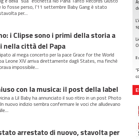
ang e della “sua” etichetta No Parla Tanto Records Giusto
A
 se lo fosse perso, l’11 settembre Baby Gang è stato
d
stavolta per…
L
s
o: i Clipse sono i primi della storia a
L
i nella città del Papa
O
cipato al mega concerto per la pace Grace for the World
Il
pa Leone XIV arriva direttamente dagli States, ma finché
brava impossibile…
“
c
e
iuso con la musica: il post della label
E
cina a Lil Baby ha annunciato il suo ritiro in un post Photo
Un nuovo indizio sembra confermare le voci che alludevano
alle…
tato arrestato di nuovo, stavolta per