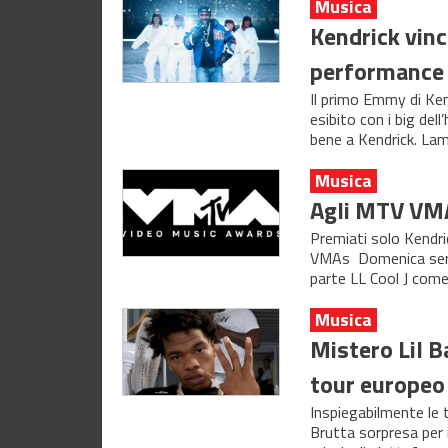
Musica
Kendrick vinc
performance 
Il primo Emmy di Ken
esibito con i big del
bene a Kendrick. Lam
Musica
Agli MTV VMA
Premiati solo Kendri
VMAs Domenica sera
parte LL Cool J com
Musica
Mistero Lil B
tour europeo
Inspiegabilmente le 
Brutta sorpresa per i