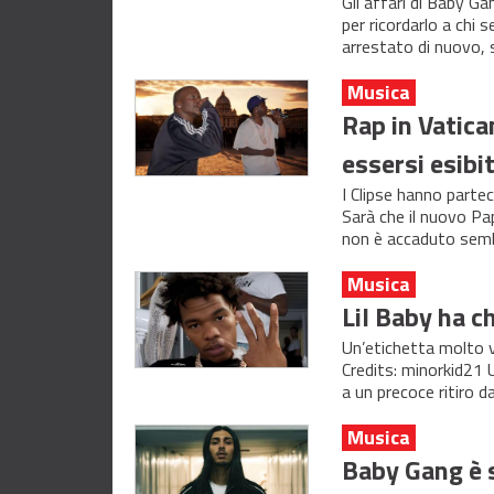
Gli affari di Baby G
per ricordarlo a chi
arrestato di nuovo, 
Musica
Rap in Vatican
essersi esibit
I Clipse hanno parte
Sarà che il nuovo Pa
non è accaduto sem
Musica
Lil Baby ha ch
Un’etichetta molto vi
Credits: minorkid21 
a un precoce ritiro d
Musica
Baby Gang è s