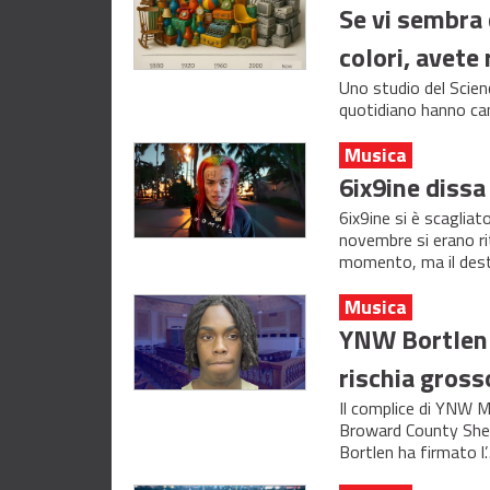
Se vi sembra 
colori, avete
Uno studio del Scie
quotidiano hanno cam
Musica
6ix9ine dissa
6ix9ine si è scaglia
novembre si erano ri
momento, ma il des
Musica
YNW Bortlen 
rischia gross
Il complice di YNW M
Broward County Sher
Bortlen ha firmato l’