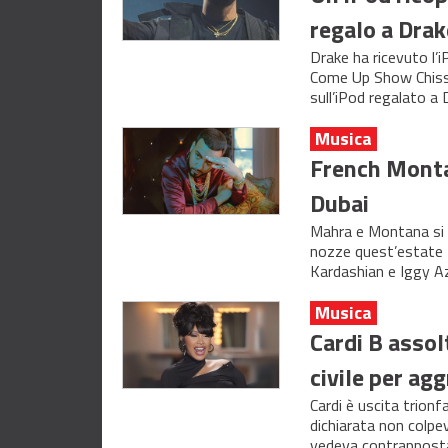
regalo a Drake
Drake ha ricevuto l’
Come Up Show Chissà
sull’iPod regalato a 
Musica
French Montan
Dubai
Mahra e Montana si s
nozze quest’estate 
Kardashian e Iggy Aza
Musica
Cardi B assol
civile per ag
Cardi è uscita trionf
dichiarata non colpev
vedeva contrapposta