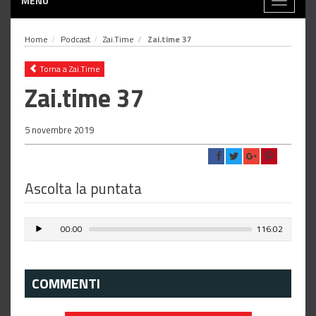
MENÙ
Toggle
navigati
Home
Podcast
Zai.Time
Zai.time 37
Torna a Zai.Time
Zai.time 37
5 novembre 2019
Ascolta la puntata
00:00
116:02
COMMENTI