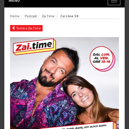
MENÙ
Toggle
navigati
Home
Podcast
Zai.Time
Zai.time 58
Torna a Zai.Time