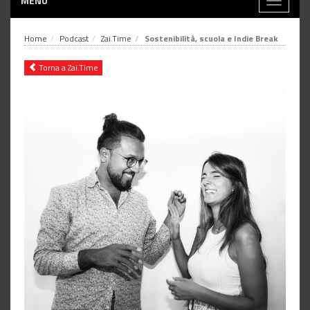
MENÙ
Toggle
navigati
Home
Podcast
Zai.Time
Sostenibilità, scuola e Indie Break
Torna a Zai.Time