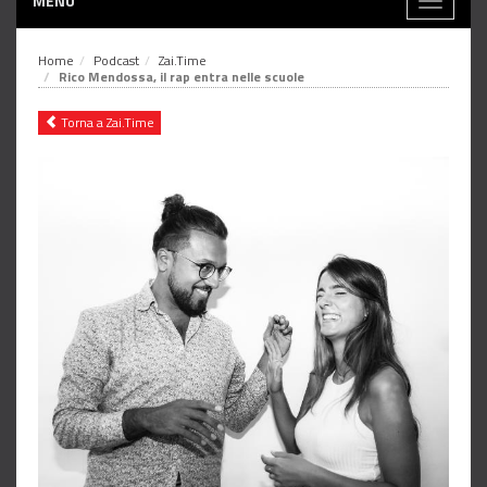
MENÙ
Toggle
navigati
Home
Podcast
Zai.Time
Rico Mendossa, il rap entra nelle scuole
Torna a Zai.Time