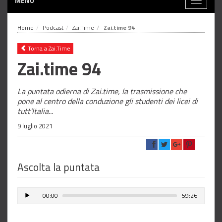
MENÙ
Toggle
navigati
Home
Podcast
Zai.Time
Zai.time 94
Torna a Zai.Time
Zai.time 94
La puntata odierna di Zai.time, la trasmissione che
pone al centro della conduzione gli studenti dei licei di
tutt'Italia...
9 luglio 2021
Ascolta la puntata
00:00
59:26