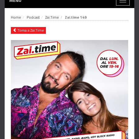
MENÙ
Toggle
navigati
Home
Podcast
Zai.Time
Zai.time 149
Torna a Zai.Time